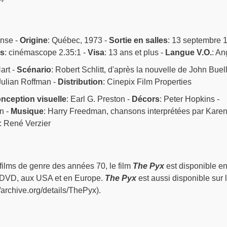
ense -
Origine
: Québec, 1973 -
Sortie en salles
: 13 septembre 
s
: cinémascope 2.35:1 -
Visa
: 13 ans et plus -
Langue V.O.
: An
art -
Scénario
: Robert Schlitt, d'après la nouvelle de John Buel
Julian Roffman -
Distribution
: Cinepix Film Properties
nception visuelle
: Earl G. Preston -
Décors
: Peter Hopkins -
n -
Musique
: Harry Freedman, chansons interprétées par Kare
: René Verzier
lms de genre des années 70, le film
The Pyx
est disponible e
 DVD, aux USA et en Europe.
The Pyx
est aussi disponible sur 
://archive.org/details/ThePyx).