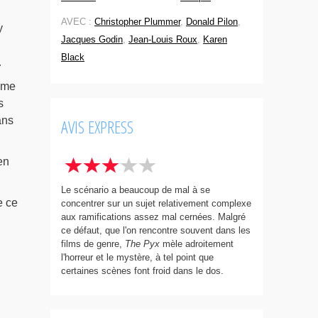
AVEC :
Christopher Plummer
,
Donald Pilon
,
y
Jacques Godin
,
Jean-Louis Roux
,
Karen
Black
.
ême
s
ans
AVIS EXPRESS
en
Le scénario a beaucoup de mal à se
e ce
concentrer sur un sujet relativement complexe
aux ramifications assez mal cernées. Malgré
ce défaut, que l'on rencontre souvent dans les
films de genre,
The Pyx
mèle adroitement
l'horreur et le mystère, à tel point que
certaines scènes font froid dans le dos.