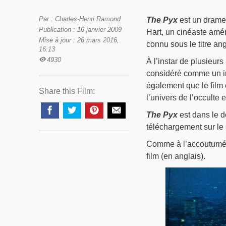
Par : Charles-Henri Ramond
The Pyx
est un drame 
Publication : 16 janvier 2009
Hart, un cinéaste améri
Mise à jour : 26 mars 2016,
connu sous le titre an
16:13
4930
À l’instar de plusieur
considéré comme un in
également que le film
Share this Film:
l’univers de l’occulte 
The Pyx
est dans le d
téléchargement sur le s
Comme à l’accoutumée
film (en anglais).