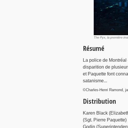
The Pyx, la première im
Résumé
La police de Montréal e
disparition de plusieu
et Paquette font conna
satanisme...
©Charles-Henri Ramond, ja
Distribution
Karen Black (Elizabet
(Sgt. Pierre Paquette)
Godin (Superintendent