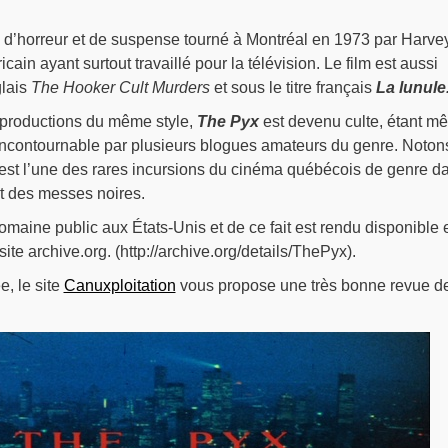
d’horreur et de suspense tourné à Montréal en 1973 par Harve
cain ayant surtout travaillé pour la télévision. Le film est aussi
glais
The Hooker Cult Murders
et sous le titre français
La lunule
s productions du même style,
The Pyx
est devenu culte, étant m
contournable par plusieurs blogues amateurs du genre. Noton
 est l’une des rares incursions du cinéma québécois de genre d
et des messes noires.
omaine public aux États-Unis et de ce fait est rendu disponible 
ite archive.org. (http://archive.org/details/ThePyx).
, le site
Canuxploitation
vous propose une très bonne revue d