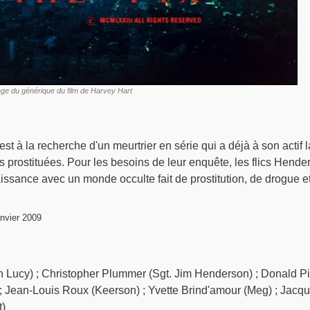
age du générique du film de Harvey Hart
st à la recherche d'un meurtrier en série qui a déjà à son actif l
rs prostituées. Pour les besoins de leur enquête, les flics Hende
issance avec un monde occulte fait de prostitution, de drogue e
nvier 2009
h Lucy) ; Christopher Plummer (Sgt. Jim Henderson) ; Donald Pi
 ; Jean-Louis Roux (Keerson) ; Yvette Brind'amour (Meg) ; Jacq
)