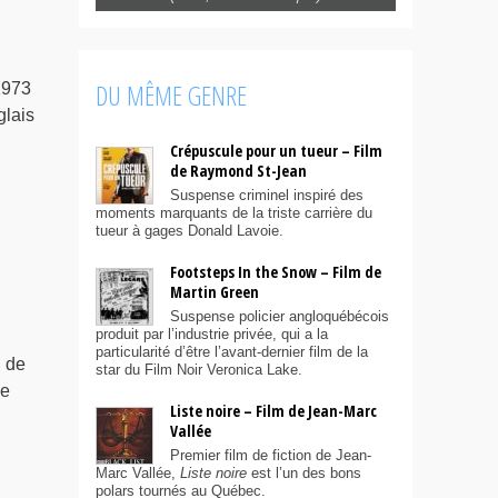
DU MÊME GENRE
1973
glais
Crépuscule pour un tueur – Film
l
de Raymond St-Jean
Suspense criminel inspiré des
moments marquants de la triste carrière du
tueur à gages Donald Lavoie.
n
Footsteps In the Snow – Film de
Martin Green
Suspense policier angloquébécois
produit par l’industrie privée, qui a la
particularité d’être l’avant-dernier film de la
n de
star du Film Noir Veronica Lake.
le
Liste noire – Film de Jean-Marc
Vallée
Premier film de fiction de Jean-
Marc Vallée,
Liste noire
est l’un des bons
polars tournés au Québec.