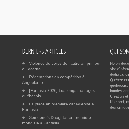
DERNIERS ARTICLES
QUI SO
Violence du corps de l’autre en primeur
Né en déce
à Locarno
site d'info
dédié au ci
Rédemptions en compétition à
Québec cont
Angoulême
québécois, 
[Fantasia 2026] Les longs métrages
bandes ann
québécois
Création et
Ramond, me
La place en première canadienne à
des critiqu
Fantasia
Someone’s Daughter en première
mondiale à Fantasia