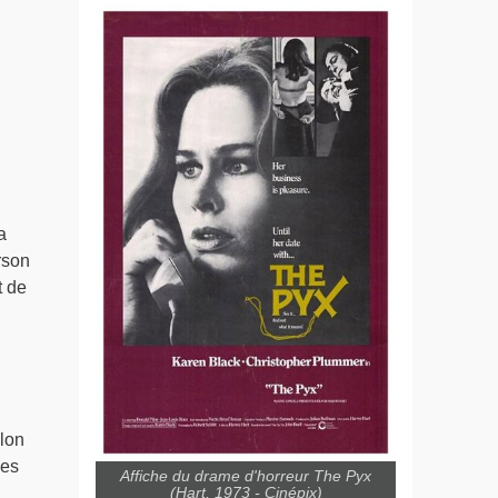
a
rson
t de
lon
ues
Affiche du drame d'horreur The Pyx
(Hart, 1973 - Cinépix)