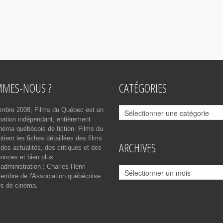
MMES-NOUS ?
CATÉGORIES
Catégories
mbre 2008, Films du Québec est un
rmation indépendant, entièrement
néma québécois de fiction. Films du
ient les fiches détaillées des films
ARCHIVES
des actualités, des critiques et des
onces et bien plus.
 administration : Charles-Henri
Archives
mbre de l'Association québécoise
es de cinéma.