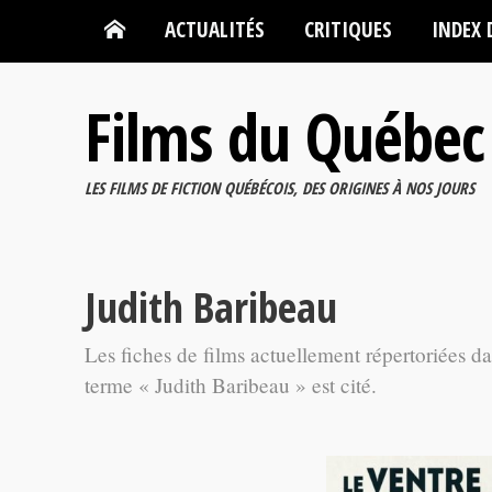
ACTUALITÉS
CRITIQUES
INDEX 
Films du Québec
LES FILMS DE FICTION QUÉBÉCOIS, DES ORIGINES À NOS JOURS
Judith Baribeau
Les fiches de films actuellement répertoriées d
terme « Judith Baribeau » est cité.