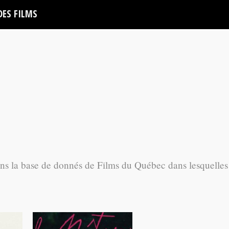
DES FILMS
ans la base de donnés de Films du Québec dans lesquelles