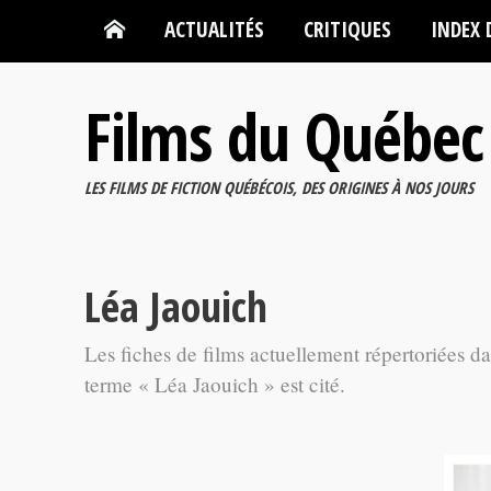
ACTUALITÉS
CRITIQUES
INDEX 
Films du Québec
LES FILMS DE FICTION QUÉBÉCOIS, DES ORIGINES À NOS JOURS
Léa Jaouich
Les fiches de films actuellement répertoriées d
terme « Léa Jaouich » est cité.