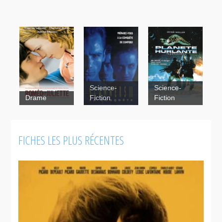
Science-
Science-
Roméo et
Screamers
Drame
Fiction
Fiction
Juliette
FICHES LES PLUS RÉCENTES
Scanners III,
the takeover