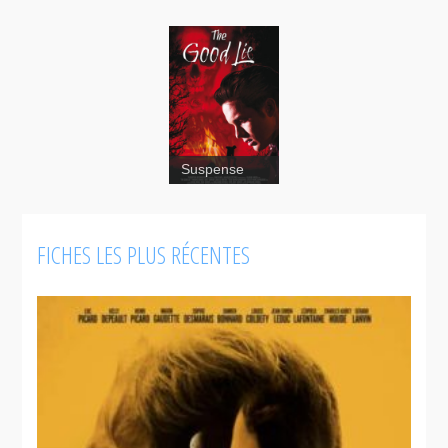
Suspense
FICHES LES PLUS RÉCENTES
The Good
Lie