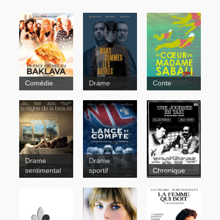
Comédie
Drame
Conte
Le coeur de
Madame
Sabali
Drame
Drame
sentimental
sportif
Chronique
Nous
sommes les
autres
Une journée
en taxi