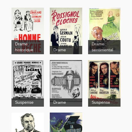
Drame
Drame
historique
Drame
sentimental
Le Père
Chopin
Un
homme et
Le
son péché
Rossignol et
les cloches
Suspense
Drame
Suspense
Honneurs
aux vaillants
pionniers.
Vive le
cinéma