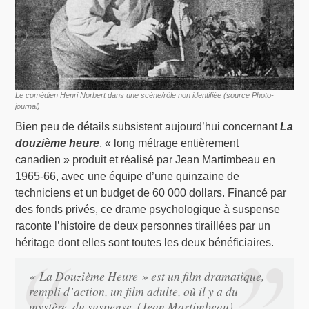
Le comédien Henri Norbert dans une scène/rôle non identifiée (source Photo-
journal)
Bien peu de détails subsistent aujourd’hui concernant
La
douzième heure
, « long métrage entièrement
canadien » produit et réalisé par Jean Martimbeau en
1965-66, avec une équipe d’une quinzaine de
techniciens et un budget de 60 000 dollars. Financé par
des fonds privés, ce drame psychologique à suspense
raconte l’histoire de deux personnes tiraillées par un
héritage dont elles sont toutes les deux bénéficiaires.
« La Douzième Heure » est un film dramatique,
rempli d’action, un film adulte, où il y a du
mystère, du suspense. (Jean Martimbeau)