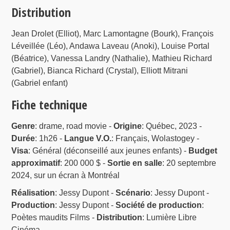
Distribution
Jean Drolet (Elliot), Marc Lamontagne (Bourk), François
Léveillée (Léo), Andawa Laveau (Anoki), Louise Portal
(Béatrice), Vanessa Landry (Nathalie), Mathieu Richard
(Gabriel), Bianca Richard (Crystal), Elliott Mitrani
(Gabriel enfant)
Fiche technique
Genre
: drame, road movie -
Origine
: Québec, 2023 -
Durée
: 1h26 -
Langue V.O.
: Français, Wolastogey -
Visa
: Général (déconseillé aux jeunes enfants) -
Budget
approximatif
: 200 000 $ -
Sortie en salle
: 20 septembre
2024, sur un écran à Montréal
Réalisation
: Jessy Dupont -
Scénario
: Jessy Dupont -
Production
: Jessy Dupont -
Société de production
:
Poètes maudits Films -
Distribution
: Lumière Libre
Cinéma