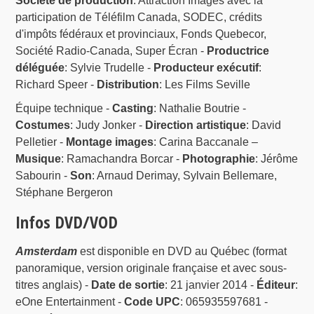
Société de production
: Attraction Images avec la
participation de Téléfilm Canada, SODEC, crédits
d'impôts fédéraux et provinciaux, Fonds Quebecor,
Société Radio-Canada, Super Écran -
Productrice
déléguée
: Sylvie Trudelle -
Producteur exécutif
:
Richard Speer -
Distribution
: Les Films Seville
Équipe technique -
Casting
: Nathalie Boutrie -
Costumes
: Judy Jonker -
Direction artistique
: David
Pelletier -
Montage images
: Carina Baccanale –
Musique
: Ramachandra Borcar -
Photographie
: Jérôme
Sabourin -
Son
: Arnaud Derimay, Sylvain Bellemare,
Stéphane Bergeron
Infos DVD/VOD
Amsterdam
est disponible en DVD au Québec (format
panoramique, version originale française et avec sous-
titres anglais) -
Date de sortie
: 21 janvier 2014 -
Éditeur
:
eOne Entertainment -
Code UPC
: 065935597681 -