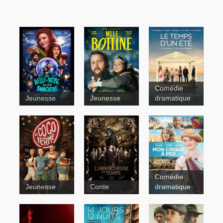
Comédie
Jeunesse
Jeunesse
dramatique
Bach et
Bottine
Contes pour
Comédie
tous
Jeunesse
Conte
dramatique