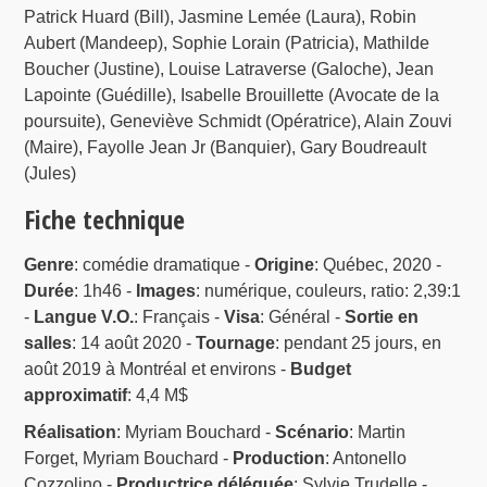
Patrick Huard (Bill), Jasmine Lemée (Laura), Robin
Aubert (Mandeep), Sophie Lorain (Patricia), Mathilde
Boucher (Justine), Louise Latraverse (Galoche), Jean
Lapointe (Guédille), Isabelle Brouillette (Avocate de la
poursuite), Geneviève Schmidt (Opératrice), Alain Zouvi
(Maire), Fayolle Jean Jr (Banquier), Gary Boudreault
(Jules)
Fiche technique
Genre
: comédie dramatique -
Origine
: Québec, 2020 -
Durée
: 1h46 -
Images
: numérique, couleurs, ratio: 2,39:1
-
Langue V.O.
: Français -
Visa
: Général -
Sortie en
salles
: 14 août 2020 -
Tournage
: pendant 25 jours, en
août 2019 à Montréal et environs -
Budget
approximatif
: 4,4 M$
Réalisation
: Myriam Bouchard -
Scénario
: Martin
Forget, Myriam Bouchard -
Production
: Antonello
Cozzolino -
Productrice déléguée
: Sylvie Trudelle -