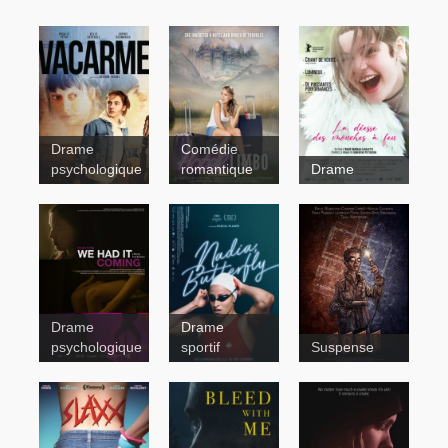
Drame
Comédie
psychologique
romantique
Drame
Drame
Drame
psychologique
sportif
Suspense