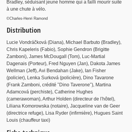
Bradley, séduisant jeune homme qui a failli mourir suite
à une chute à vélo.
©Charles-Henri Ramond
Distribution
Lucie Vondráčková (Diana), Michael Barbuto (Bradley),
Chris Kapeleris (Fabio), Sophie Gendron (Brigitte
Zamboni), James McDougall (Tom), Luc-Martial
Dagenais (Porteur), Fred Nguyen (Jan), Dakota James
Wellman (Jeff), Avi Bendahan (Jake), Ian Fisher
(policier), Lenka Surková (policière), Dino Tavarone
(Frank Zamboni, crédité "Dino Taverone"), Martina
Adamcová (perchiste), Catherine Hughes
(camerawoman), Arthur Holden (directeur de l'hôtel),
Liliana Komorowska (notaire), Jacqueline van de Geer
(directrice refuge), Lisa Ryder (infirmière), Hugues Saint
Louis (chauffeur taxi)