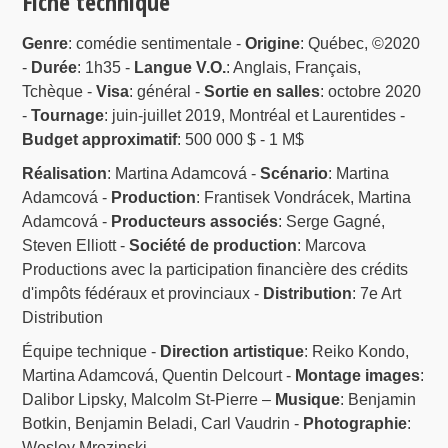
Fiche technique
Genre
: comédie sentimentale -
Origine
: Québec, ©2020
-
Durée
: 1h35 -
Langue V.O.
: Anglais, Français,
Tchèque -
Visa
: général -
Sortie en salles
: octobre 2020
-
Tournage
: juin-juillet 2019, Montréal et Laurentides -
Budget approximatif
: 500 000 $ - 1 M$
Réalisation
: Martina Adamcová -
Scénario
: Martina
Adamcová -
Production
: Frantisek Vondrácek, Martina
Adamcová -
Producteurs associés
: Serge Gagné,
Steven Elliott -
Société de production
: Marcova
Productions avec la participation financière des crédits
d'impôts fédéraux et provinciaux -
Distribution
: 7e Art
Distribution
Équipe technique -
Direction artistique
: Reiko Kondo,
Martina Adamcová, Quentin Delcourt -
Montage images
:
Dalibor Lipsky, Malcolm St-Pierre –
Musique
: Benjamin
Botkin, Benjamin Beladi, Carl Vaudrin -
Photographie
:
Wesley Mrozinski