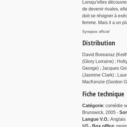
Lorsqu’elles découvre
de devenir rivales, ell
doit se résigner à exéc
femme. Mais il a un pla
Synopsis officiel
Distribution
David Boreanaz (Keith
(Glory Lorraine) ; Hol
George) ; Jacques Gir
(Jasmine Clark) ; Laura
MacKenzie (Gordon Gr
Fiche technique
Catégorie
: comédie s
Brunswick, 2005 -
Sor
Langue V.O.
: Anglais
M$ -
Box office
: moin