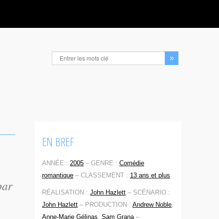
EN BREF
ANNÉE :
2005
–
GENRE :
Comédie
romantique
–
CLASSEMENT :
13 ans et plus
par
RÉALISATION :
John Hazlett
–
SCÉNARIO :
John Hazlett
–
PRODUCTION :
Andrew Noble
,
Anne-Marie Gélinas
,
Sam Grana
–