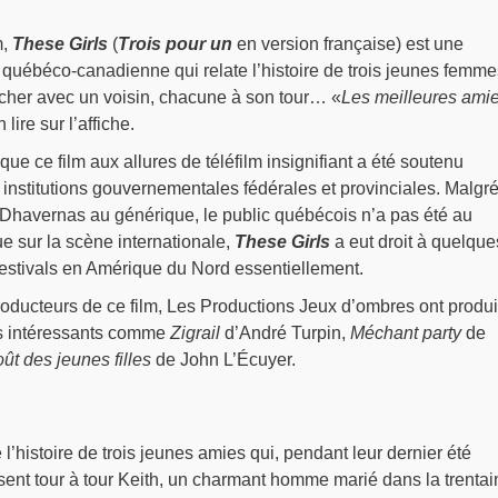
m,
These Girls
(
Trois pour un
en version française) est une
québéco-canadienne qui relate l’histoire de trois jeunes femme
ucher avec un voisin, chacune à son tour… «
Les meilleures ami
 lire sur l’affiche.
ue ce film aux allures de téléfilm insignifiant a été soutenu
 institutions gouvernementales fédérales et provinciales. Malgré
Dhavernas au générique, le public québécois n’a pas été au
e sur la scène internationale,
These Girls
a eut droit à quelque
festivals en Amérique du Nord essentiellement.
ducteurs de ce film, Les Productions Jeux d’ombres ont produi
us intéressants comme
Zigrail
d’André Turpin,
Méchant party
de
ût des jeunes filles
de John L’Écuyer.
l’histoire de trois jeunes amies qui, pendant leur dernier été
ent tour à tour Keith, un charmant homme marié dans la trentai