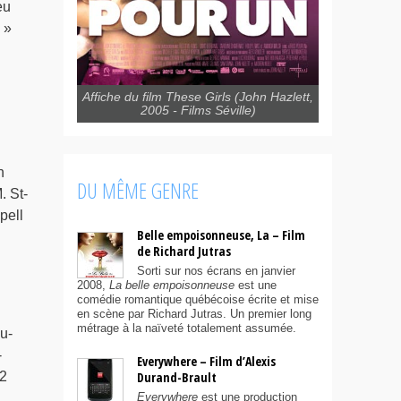
eu
 »
Affiche du film These Girls (John Hazlett,
2005 - Films Séville)
h
DU MÊME GENRE
. St-
pell
Belle empoisonneuse, La – Film
de Richard Jutras
Sorti sur nos écrans en janvier
2008,
La belle empoisonneuse
est une
comédie romantique québécoise écrite et mise
en scène par Richard Jutras. Un premier long
métrage à la naïveté totalement assumée.
u-
-
Everywhere – Film d’Alexis
 2
Durand-Brault
Everywhere
est une production