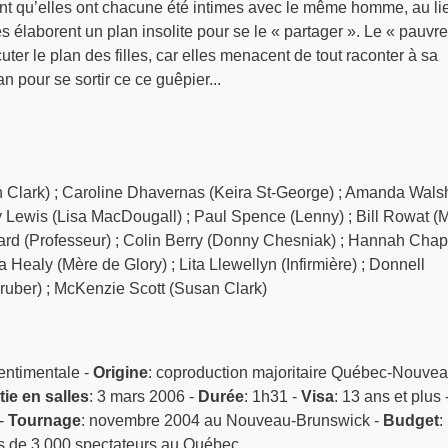
nt qu’elles ont chacune été intimes avec le même homme, au li
es élaborent un plan insolite pour se le « partager ». Le « pauvre
uter le plan des filles, car elles menacent de tout raconter à sa
n pour se sortir ce ce guêpier...
 Clark) ; Caroline Dhavernas (Keira St-George) ; Amanda Wals
ly Lewis (Lisa MacDougall) ; Paul Spence (Lenny) ; Bill Rowat (M
ard (Professeur) ; Colin Berry (Donny Chesniak) ; Hannah Chap
 Healy (Mère de Glory) ; Lita Llewellyn (Infirmière) ; Donnell
uber) ; McKenzie Scott (Susan Clark)
entimentale -
Origine
: coproduction majoritaire Québec-Nouvea
tie en salles
: 3 mars 2006 -
Durée
: 1h31 -
Visa
: 13 ans et plus 
 -
Tournage
: novembre 2004 au Nouveau-Brunswick -
Budget
:
s de 3 000 spectateurs au Québec