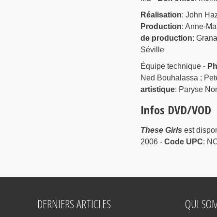
Réalisation
: John Haz
Production
: Anne-Mar
de production
: Grana
Séville
Équipe technique -
Ph
Ned Bouhalassa ; Pet
artistique
: Paryse N
Infos DVD/VOD
These Girls
est dispo
2006 -
Code UPC
: N
DERNIERS ARTICLES
QUI SO