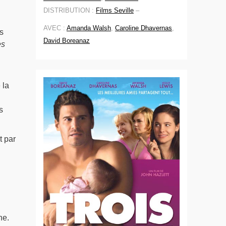
DISTRIBUTION :
Films Seville
–
AVEC :
Amanda Walsh
,
Caroline Dhavernas
,
s
David Boreanaz
es
 la
s
t par
ne.