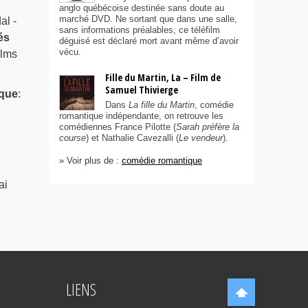
anglo québécoise destinée sans doute au
marché DVD. Ne sortant que dans une salle,
al -
sans informations préalables, ce téléfilm
és
déguisé est déclaré mort avant même d’avoir
vécu.
ilms
Fille du Martin, La – Film de
Samuel Thivierge
que
:
Dans
La fille du Martin
, comédie
romantique indépendante, on retrouve les
comédiennes France Pilotte (
Sarah préfère la
course
) et Nathalie Cavezalli (
Le vendeur
).
» Voir plus de :
comédie romantique
ai
LIENS