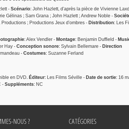
lett -
Scénario
: John Hazlett, d'après la pièce de Vivienne Laxd
ie Gélinas ; Sam Grana ; John Hazlett ; Andrew Noble -
Sociét
 Productions ; Productions Jeux d'ombres -
Distribution
: Les F
otographie
: Alex Vendler -
Montage
: Benjamin Duffield -
Musi
er Hay -
Conception sonore
: Sylvain Bellemare -
Direction
ormandeau -
Costumes
: Suzanne Ferland
nible en DVD.
Éditeur
: Les Films Séville -
Date de sortie
: 16 m
C -
Suppléments
: NC
MMES-NOUS ?
CATÉGORIES