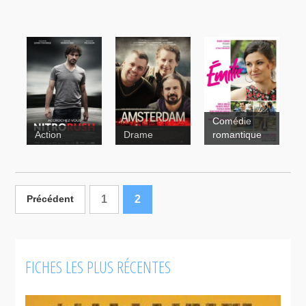
Comédie
Émilie
Action
Drame
romantique
Nitro
1
2
Précédent
Amsterdam
FICHES LES PLUS RÉCENTES