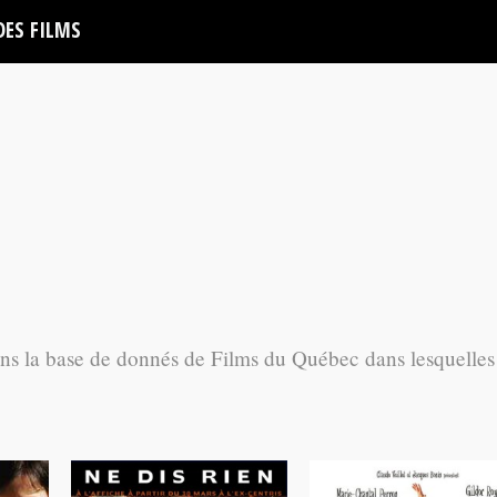
DES FILMS
ans la base de donnés de Films du Québec dans lesquelles