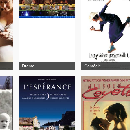
C'est la cadence entre la
quête du bonheur et les
La mystérieuse
moments de bonheur
Mademoiselle C.
souvent si éphémères qui
est au coeur de mon
histoire
Drame
Comédie
Coyote