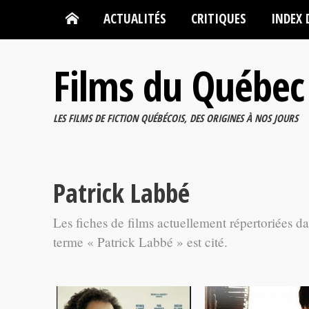
ACTUALITÉS
CRITIQUES
INDEX 
Films du Québec
LES FILMS DE FICTION QUÉBÉCOIS, DES ORIGINES À NOS JOURS
Patrick Labbé
Les fiches de films actuellement répertoriées d
terme « Patrick Labbé » est cité.