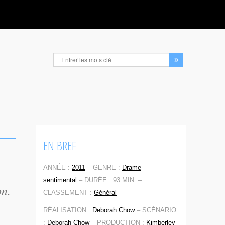
EN BREF
ANNÉE :
2011
–
GENRE :
Drame
sentimental
–
DURÉE : 93 MIN. –
on.
CLASSEMENT :
Général
RÉALISATION :
Deborah Chow
–
SCÉNARIO
:
Deborah Chow
–
PRODUCTION :
Kimberley