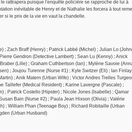
le rattrapera puisque l'enquête policière se rapproche de lui à
tation inévitable de Henry et de Nathalie les forcera à tout reme
r si le prix de la vie en vaut la chandelle.
e) ; Zach Braff (Henry) ; Patrick Labbé (Michel) ; Julian Lo (John
 Pierre Gendron (Detective Lambert) ; Sean Lu (Kenny) ; Anick
 Braber (Lille) ; Graham Cuthbertson (Ian) ; Mylène Savoie (Anna
n) ; Joujou Turenne (Nurse #1) ; Kyle Switzer (Eli) ; Ian Finlay
Martin) ; Anik Matern (Urban Wife) ; Victor Andres Trelles Turgeo
ne Taillefer (Medical Resident) ; Karine Lavergne (Pascale) ;
; Patrick Costello (Hipster) ; Nicole Jones (Isabelle) ; Qamar
usan Bain (Nurse #2) ; Paula Jean Hixson (Olivia) ; Valérie
h) ; William Phan (Teenage Boy) ; Richard Robitaille (Urban
Higden (Urban Husband)