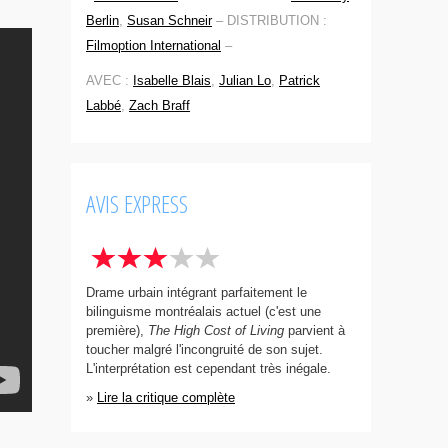
Berlin
,
Susan Schneir
–
DISTRIBUTION :
Filmoption International
–
AVEC :
Isabelle Blais
,
Julian Lo
,
Patrick
Labbé
,
Zach Braff
AVIS EXPRESS
Drame urbain intégrant parfaitement le
bilinguisme montréalais actuel (c'est une
première),
The High Cost of Living
parvient à
toucher malgré l'incongruité de son sujet.
L'interprétation est cependant très inégale.
»
Lire la critique complète