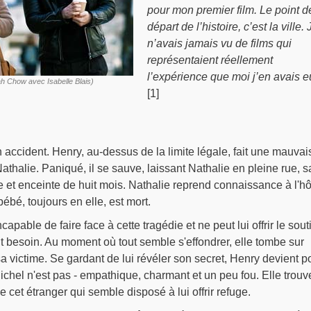
pour mon premier film. Le point d
départ de l’histoire, c’est la ville. 
n’avais jamais vu de films qui
représentaient réellement
l’expérience que moi j’en avais e
ah Chow avec Isabelle Blais)
[1]
ccident. Henry, au-dessus de la limite légale, fait une mauvai
thalie. Paniqué, il se sauve, laissant Nathalie en pleine rue, 
et enceinte de huit mois. Nathalie reprend connaissance à l'hô
ébé, toujours en elle, est mort.
capable de faire face à cette tragédie et ne peut lui offrir le sout
 besoin. Au moment où tout semble s'effondrer, elle tombe sur
sa victime. Se gardant de lui révéler son secret, Henry devient p
ichel n'est pas - empathique, charmant et un peu fou. Elle trouv
cet étranger qui semble disposé à lui offrir refuge.