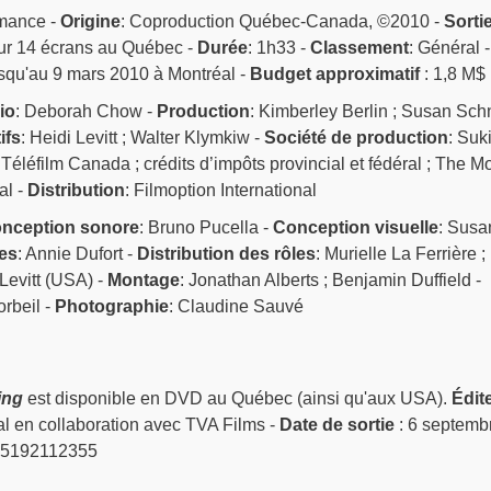
omance -
Origine
: Coproduction Québec-Canada, ©2010 -
Sorti
 sur 14 écrans au Québec -
Durée
: 1h33 -
Classement
: Général -
usqu'au 9 mars 2010 à Montréal -
Budget approximatif
: 1,8 M$
io
: Deborah Chow -
Production
: Kimberley Berlin ; Susan Sch
ifs
: Heidi Levitt ; Walter Klymkiw -
Société de production
: Suk
 Téléfilm Canada ; crédits d’impôts provincial et fédéral ; The M
al -
Distribution
: Filmoption International
nception sonore
: Bruno Pucella -
Conception visuelle
: Susa
es
: Annie Dufort -
Distribution des rôles
: Murielle La Ferrière ;
Levitt (USA) -
Montage
: Jonathan Alberts ; Benjamin Duffield -
rbeil -
Photographie
: Claudine Sauvé
ing
est disponible en DVD au Québec (ainsi qu'aux USA).
Édit
al en collaboration avec TVA Films -
Date de sortie
: 6 septemb
25192112355