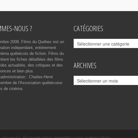
MMES-NOUS ?
CATÉGORIES
Catégories
mbre 2008, Films du Québec est un
rmation indépendant, entièrement
néma québécois de fiction. Films du
ient les fiches détaillées des films
ARCHIVES
des actualités, des critiques et des
onces et bien plus.
 administration : Charles-Henri
Archives
mbre de l'Association québécoise
es de cinéma.
réservés. Reproduction interdite sans autorisation.