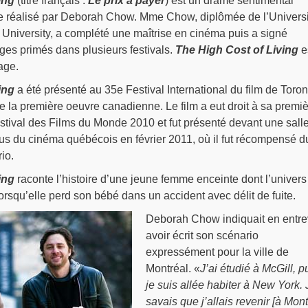
ing
(titre français :
Le prix à payer
) est un drame sentimental
 réalisé par Deborah Chow. Mme Chow, diplômée de l’Universi
University, a complété une maîtrise en cinéma puis a signé
ges primés dans plusieurs festivals.
The High Cost of Living
e
age.
ing
a été présenté au 35e Festival International du film de Toron
 de la première oeuvre canadienne. Le film a eut droit à sa premi
stival des Films du Monde 2010 et fut présenté devant une sall
 du cinéma québécois en février 2011, où il fut récompensé d
io.
ing
raconte l’histoire d’une jeune femme enceinte dont l’univers
orsqu’elle perd son bébé dans un accident avec délit de fuite.
Deborah Chow indiquait en entr
avoir écrit son scénario
expressément pour la ville de
Montréal. «
J’ai étudié à McGill, p
je suis allée habiter à New York. 
savais que j’allais revenir [à Mont