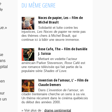
DU MÊME GENRE
e
Je
Noces de papier, Les – Film de
Michel Brault
ue.
»
Solidarité et lutte contre les
injustices,
Les Noces de papier
ne renie pas
des thèmes chers à Michel Brault, qui
continue ici à bâtir une œuvre immense.
Rose Cafe, The – Film de Danièle
J. Suissa
se
Mettant en vedette l’acteur
sans
américain Parker Stevenson,
Rose Café
est
pital
une romance télévisée qui fait partie de la
populaire série
Shades of Love
.
Invention de l’amour, L’ – Film de
ien
Claude Demers
Dans
L’invention de l’amour
, un
our
citadin trentenaire cherche un sens à sa vie.
Un thème récurrent dans le cinéma québécois
e un
du début des années 2000.
» Voir plus de :
drame sentimental