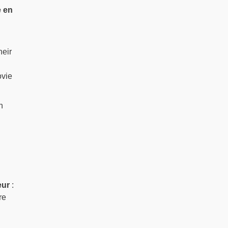
e en
neir
i
ovie
n
eur
:
re