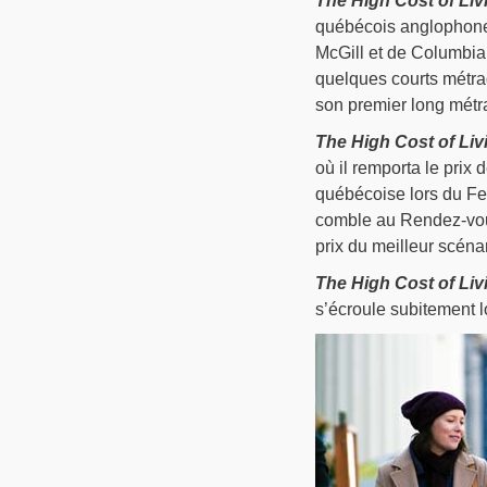
The High Cost of Liv
québécois anglophone
McGill et de Columbia 
quelques courts métra
son premier long métr
The High Cost of Liv
où il remporta le prix
québécoise lors du Fe
comble au Rendez-vous
prix du meilleur scénar
The High Cost of Liv
s’écroule subitement l