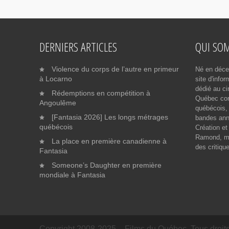
DERNIERS ARTICLES
QUI SO
Violence du corps de l’autre en primeur
Né en déce
à Locarno
site d'info
dédié au ci
Rédemptions en compétition à
Québec cont
Angoulême
québécois, 
[Fantasia 2026] Les longs métrages
bandes ann
québécois
Création et
Ramond, me
La place en première canadienne à
des critiqu
Fantasia
Someone’s Daughter en première
mondiale à Fantasia
Copyright 2008-2025 – Films du Québec. Tous droits 