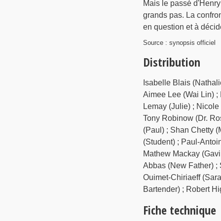
Mais le passé d'Henry 
grands pas. La confron
en question et à décide
Source : synopsis officiel
Distribution
Isabelle Blais (Nathali
Aimee Lee (Wai Lin) ;
Lemay (Julie) ; Nicole
Tony Robinow (Dr. Rose
(Paul) ; Shan Chetty (
(Student) ; Paul-Antoi
Mathew Mackay (Gavin) 
Abbas (New Father) ; S
Ouimet-Chiriaeff (Sara
Bartender) ; Robert 
Fiche technique