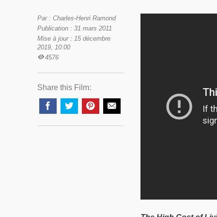
Par : Charles-Henri Ramond
Publication : 31 mars 2011
Mise à jour : 15 décembre
2019, 10:00
4576
Share this Film: