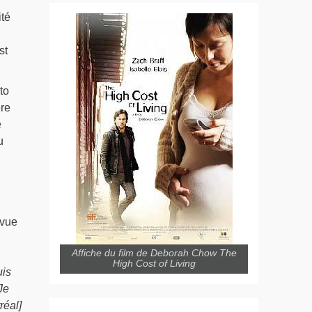
té
st
to
ère
e
u
evue
Affiche du film de Deborah Chow The
High Cost of Living
uis
Je
réal]