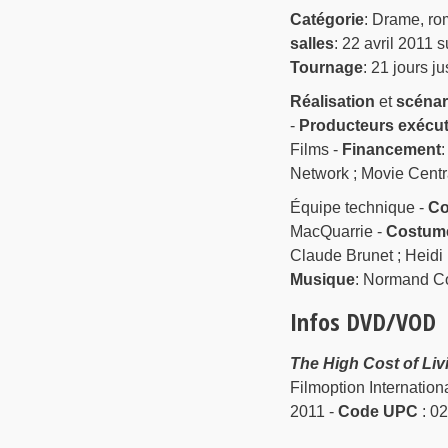
Catégorie
: Drame, r
salles
: 22 avril 2011
Tournage
: 21 jours j
Réalisation
et
scénar
-
Producteurs exécut
Films -
Financement
:
Network ; Movie Centr
Équipe technique -
Co
MacQuarrie -
Costum
Claude Brunet ; Heidi 
Musique
: Normand Co
Infos DVD/VOD
The High Cost of Liv
Filmoption Internation
2011 -
Code UPC
: 0