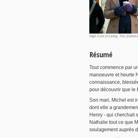
High Cost of Living, The (Debor
Résumé
Tout commence par un a
manoeuvre et heurte Na
connaissance, blessée 
pour découvrir que le b
Son mari, Michel est in
dont elle a grandement
Henry - qui cherchait 
Nathalie tout ce que M
soulagement auprès de 