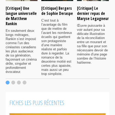
[Critique] Une
[Critique] Bergers
[Critique] Le
[
langue universelle
de Sophie Deraspe
dernier repas de
A
de Matthew
Maryse Legagneur
F
C’est tout à
Rankin
l’avantage du film
Œuvre puissante à
U
que de mettre de
voir autant pour sa
s
En seulement deux
l’avant les nombreux
délicate illustration
a
longs métrages,
écueils qui guettent
de la réconciliation
p
Rankin s’est imposé
son protagoniste
entre un mourant et
t
comme l’un des
d’une manière
sa fille que pour son
j
cinéastes canadiens
réaliste et parfois
nécessaire devoir de
a
les plus audacieux
dure à regarder. La
mémoire d’une page
d
de sa génération,
romance de la
sombre de l’histoire
g
façonnant un cinéma
deuxième moitié est
haïtienne.
drôle, singulier et
certes plus apaisée,
profondément
mais aussi un peu
évocateur.
trop simpliste.
FICHES LES PLUS RÉCENTES