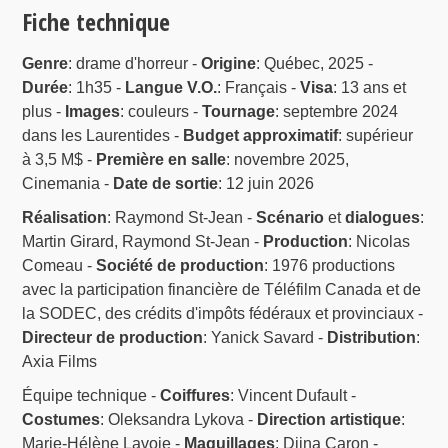
Fiche technique
Genre
: drame d'horreur -
Origine
: Québec, 2025 -
Durée
: 1h35 -
Langue V.O.
: Français -
Visa
: 13 ans et
plus -
Images
: couleurs -
Tournage
: septembre 2024
dans les Laurentides -
Budget approximatif
: supérieur
à 3,5 M$ -
Première en salle
: novembre 2025,
Cinemania -
Date de sortie
: 12 juin 2026
Réalisation
: Raymond St-Jean -
Scénario
et
dialogues
:
Martin Girard, Raymond St-Jean -
Production
: Nicolas
Comeau -
Société de production
: 1976 productions
avec la participation financière de Téléfilm Canada et de
la SODEC, des crédits d'impôts fédéraux et provinciaux -
Directeur de production
: Yanick Savard -
Distribution
:
Axia Films
Équipe technique -
Coiffures
: Vincent Dufault -
Costumes
: Oleksandra Lykova -
Direction artistique
:
Marie-Hélène Lavoie -
Maquillages
: Djina Caron -