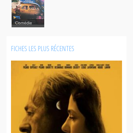
Angle mort
Comédie
Nitro
FICHES LES PLUS RÉCENTES
Rush
Cuervo
Elles
étaient cinq