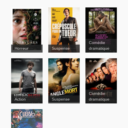
Comédie
Horreur
Suspense
dramatique
Crépuscule
pour un
tueur
Comédie
Action
Suspense
dramatique
Le secret de
ma mère
Nitro