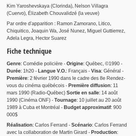
Kim Yaroshevskaya (Clorinda), Nelson Villagra
(Cuervo), Élizabeth Chouvalidzé (la veuve)
Par ordre d'apparition : Ramon Zamorano, Litico,
Chiquitico, Joaquin Wa, José Nunez, Miguel Guttierrez,
Adela Legra, Hector Suarez
Fiche technique
Genre
: Comédie policière -
Origine
: Québec, ©1990 -
Durée
: 1h20 -
Langue V.O.
: Français -
Visa
: Général -
Première
: 2 février 1990 dans le cadre des 8e Rendez-
vous du cinéma québécois -
Première diffusion
: 11
mars 1990 (Radio-Québec)
Sortie en salle
: 14 août
1990 (Cinéma ONF) -
Tournage
: 10 juillet au 20 août
1989 à Cuba et Montréal -
Budget approximatif
: 900
000$
Réalisation
: Carlos Ferrand -
Scénario
: Carlos Ferrand
avec la collaboration de Martin Girard -
Production
: