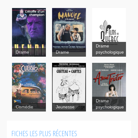
Drame
Drame
Drame
psychologique
Manuel, le
Drame
fils
Comédie
Jeunesse
psychologique
emprunté
FICHES LES PLUS RÉCENTES
Anne Trister