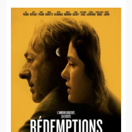
La
fabrication
d'un
meurtrier
thriller