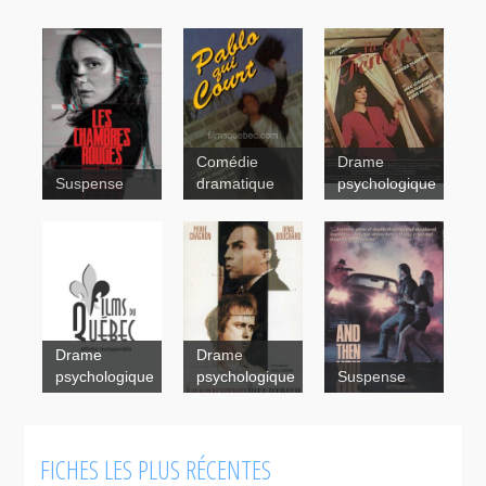
Comédie
Drame
Suspense
dramatique
psychologique
La fenêtre
Pablo
Drame
Drame
qui court
psychologique
psychologique
Suspense
And
FICHES LES PLUS RÉCENTES
Then You
Die