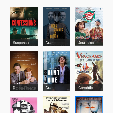
Suspense
Drame
Jeunesse
La gang des
hors-la-loi
Babine
Esimésac
Les rois
mongols
Drame
Drame
Comédie
Nous
sommes les
autres
Une