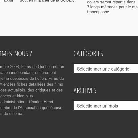
 l’appui
soutien financier de la SODEC.
dollars seront répartis dans
7 longs métrages pour le ma
francophone.
MMES-NOUS ?
CATÉGORIES
Catégories
mbre 2008, Films du Québec est un
rmation indépendant, entièrement
néma québécois de fiction. Films du
ient les fiches détaillées des films
ARCHIVES
des actualités, des critiques et des
onces et bien plus.
 administration : Charles-Henri
Archives
mbre de l'Association québécoise
es de cinéma.