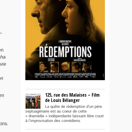
-
en
cha
vie
on
125, rue des Malaises – Film
en
de Louis Bélanger
La quête de rédemption d’un père
septuagénaire est au coeur de cette
« dramédie » indépendante laissant libre court
à l’improvisation des comédiens.
ons.