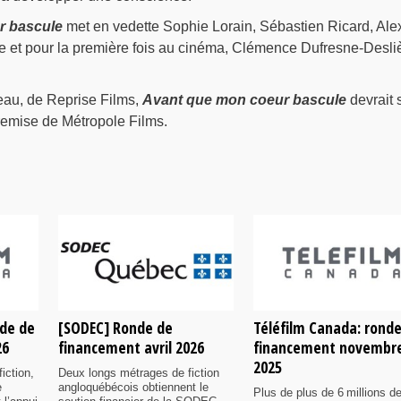
r bascule
met en vedette Sophie Lorain, Sébastien Ricard, Ale
ge et pour la première fois au cinéma, Clémence Dufresne-Desli
eau, de Reprise Films,
Avant que mon coeur bascule
devrait s
tremise de Métropole Films.
nde de
[SODEC] Ronde de
Téléfilm Canada: rond
26
financement avril 2026
financement novembr
2025
iction,
Deux longs métrages de fiction
e
angloquébécois obtiennent le
Plus de plus de 6 millions d