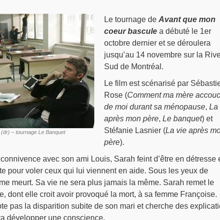
Le tournage de
Avant que mon
coeur bascule
a débuté le 1er
octobre dernier et se déroulera
jusqu’au 14 novembre sur la Rive
Sud de Montréal.
Le film est scénarisé par Sébasti
Rose (
Comment ma mère accou
de moi durant sa ménopause
,
La 
après mon père
,
Le banquet
) et
Stéfanie Lasnier (
La vie après m
 (dr) – tournage Le Banquet
père
).
 connivence avec son ami Louis, Sarah feint d’être en détresse 
e pour voler ceux qui lui viennent en aide. Sous les yeux de
me meurt. Sa vie ne sera plus jamais la même. Sarah remet le
e, dont elle croit avoir provoqué la mort, à sa femme Françoise.
te pas la disparition subite de son mari et cherche des explicati
va développer une conscience.