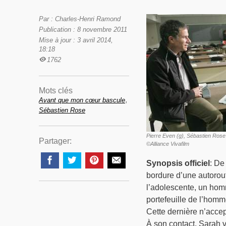
Par : Charles-Henri Ramond
Publication : 8 novembre 2011
Mise à jour : 3 avril 2014,
18:18
1762
Mots clés
,
Avant que mon cœur bascule
Sébastien Rose
Pierre Even (g), Sébastien Rose
Partager:
©Alliance Vivafilm
Synopsis officiel
: De
bordure d’une autorout
l’adolescente, un hom
portefeuille de l’homm
Cette dernière n’accep
À son contact, Sarah 