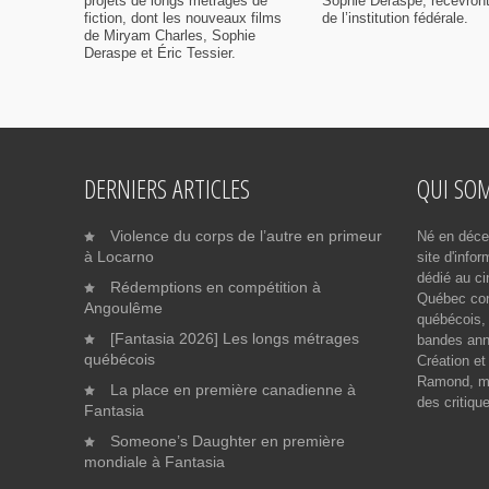
projets de longs métrages de
Sophie Deraspe, recevront
fiction, dont les nouveaux films
de l’institution fédérale.
de Miryam Charles, Sophie
Deraspe et Éric Tessier.
DERNIERS ARTICLES
QUI SO
Violence du corps de l’autre en primeur
Né en déce
à Locarno
site d'info
dédié au ci
Rédemptions en compétition à
Québec cont
Angoulême
québécois, 
[Fantasia 2026] Les longs métrages
bandes ann
québécois
Création et
Ramond, me
La place en première canadienne à
des critiqu
Fantasia
Someone’s Daughter en première
mondiale à Fantasia