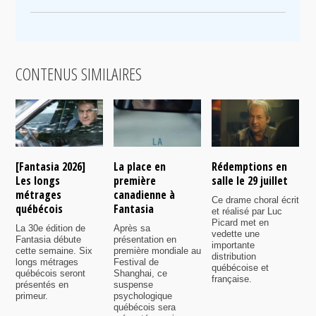
CONTENUS SIMILAIRES
[Fantasia 2026]
La place en
Rédemptions en
N
Les longs
première
salle le 29 juillet
l
métrages
canadienne à
Ce drame choral écrit
C
québécois
Fantasia
et réalisé par Luc
c
Picard met en
f
La 30e édition de
Après sa
vedette une
v
Fantasia débute
présentation en
importante
D
cette semaine. Six
première mondiale au
distribution
F
longs métrages
Festival de
québécoise et
M
québécois seront
Shanghai, ce
française.
présentés en
suspense
primeur.
psychologique
québécois sera