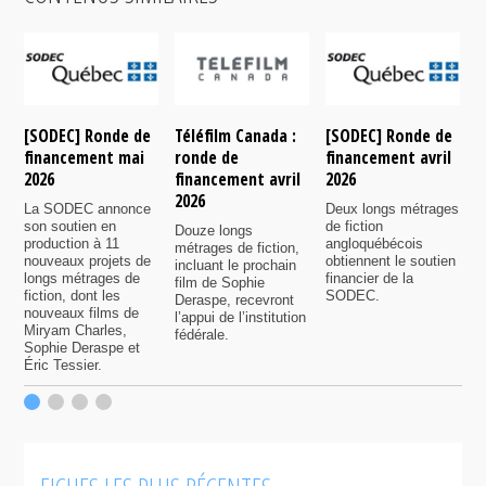
[SODEC] Ronde de
Téléfilm Canada :
[SODEC] Ronde de
T
financement mai
ronde de
financement avril
r
2026
financement avril
2026
f
2026
n
La SODEC annonce
Deux longs métrages
son soutien en
de fiction
Douze longs
P
production à 11
angloquébécois
métrages de fiction,
6
nouveaux projets de
obtiennent le soutien
incluant le prochain
s
longs métrages de
financier de la
film de Sophie
7
fiction, dont les
SODEC.
Deraspe, recevront
p
nouveaux films de
l’appui de l’institution
f
Miryam Charles,
fédérale.
Sophie Deraspe et
Éric Tessier.