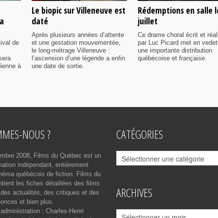
Le biopic sur Villeneuve est
Rédemptions en salle l
ia
daté
juillet
Après plusieurs années d’attente
Ce drame choral écrit et réal
ival de
et une gestation mouvementée,
par Luc Picard met en vedet
le long-métrage Villeneuve :
une importante distribution
sera
l’ascension d’une légende a enfin
québécoise et française.
dienne à
une date de sortie.
MMES-NOUS ?
CATÉGORIES
Catégories
mbre 2008, Films du Québec est un
rmation indépendant, entièrement
néma québécois de fiction. Films du
ient les fiches détaillées des films
ARCHIVES
des actualités, des critiques et des
onces et bien plus.
 administration : Charles-Henri
Archives