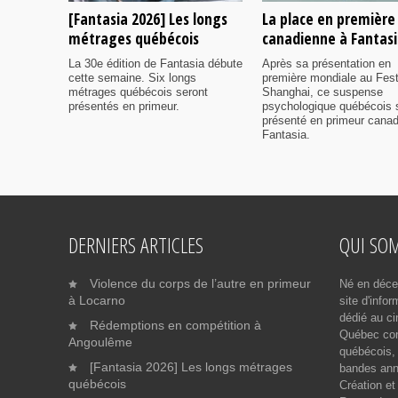
[Fantasia 2026] Les longs
La place en première
métrages québécois
canadienne à Fantas
La 30e édition de Fantasia débute
Après sa présentation en
cette semaine. Six longs
première mondiale au Fest
métrages québécois seront
Shanghai, ce suspense
présentés en primeur.
psychologique québécois 
présenté en primeur cana
Fantasia.
DERNIERS ARTICLES
QUI SO
Violence du corps de l’autre en primeur
Né en déce
à Locarno
site d'info
dédié au ci
Rédemptions en compétition à
Québec cont
Angoulême
québécois, 
[Fantasia 2026] Les longs métrages
bandes ann
québécois
Création et