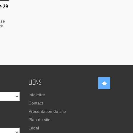
e 29
isé
te
LIENS
Infolettre
Contact
Présentation du site
Plan du site
Légal