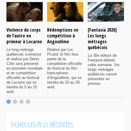
Violence du corps
Rédemptions en
[Fantasia 2026]
L
de l’autre en
compétition à
Les longs
p
primeur à Locarno
Angoulême
métrages
c
québécois
F
Le long métrage
Réalisé par Luc
québécois scénarisé
Picard, le film fera
La 30e édition de
A
et réalisé par Denis
partie de la
Fantasia débute
p
Côté sera présenté
compétition officielle
cette semaine. Six
p
en première mondiale
du festival du film
longs métrages
F
et en compétition
francophone
québécois seront
S
officielle au festival
d’Angoulême, qui se
présentés en
s
de Locarno qui se
tiendra du 24 au 29
primeur.
p
tiendra du 5 au 15
août.
q
août.
p
c
F
FICHES LES PLUS RÉCENTES