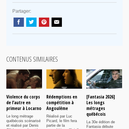
Partager:
CONTENUS SIMILAIRES
Violence du corps
Rédemptions en
[Fantasia 2026]
L
de l’autre en
compétition à
Les longs
p
primeur à Locarno
Angoulême
métrages
c
québécois
F
Le long métrage
Réalisé par Luc
québécois scénarisé
Picard, le film fera
La 30e édition de
A
et réalisé par Denis
partie de la
Fantasia débute
p