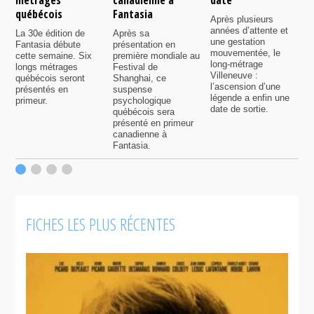
C
québécois
Fantasia
e
Après plusieurs
P
années d’attente et
La 30e édition de
Après sa
v
une gestation
Fantasia débute
présentation en
i
mouvementée, le
cette semaine. Six
première mondiale au
d
long-métrage
longs métrages
Festival de
q
Villeneuve :
québécois seront
Shanghai, ce
f
l’ascension d’une
présentés en
suspense
légende a enfin une
primeur.
psychologique
date de sortie.
québécois sera
présenté en primeur
canadienne à
Fantasia.
FICHES LES PLUS RÉCENTES