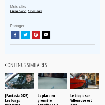
Mots clés
,
Chien blanc
Cinemania
Partager:
CONTENUS SIMILAIRES
[Fantasia 2026]
La place en
Le biopic sur
R
Les longs
première
Villeneuve est
s
métrages
canadienne à
daté