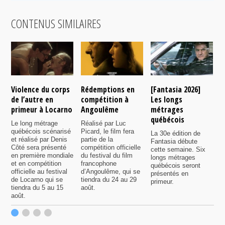
CONTENUS SIMILAIRES
Violence du corps
Rédemptions en
[Fantasia 2026]
L
de l’autre en
compétition à
Les longs
p
primeur à Locarno
Angoulême
métrages
c
québécois
F
Le long métrage
Réalisé par Luc
québécois scénarisé
Picard, le film fera
La 30e édition de
A
et réalisé par Denis
partie de la
Fantasia débute
p
Côté sera présenté
compétition officielle
cette semaine. Six
p
en première mondiale
du festival du film
longs métrages
F
et en compétition
francophone
québécois seront
S
officielle au festival
d’Angoulême, qui se
présentés en
s
de Locarno qui se
tiendra du 24 au 29
primeur.
p
tiendra du 5 au 15
août.
q
août.
p
c
F