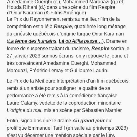
Amedamine Ouerghi (c.), Mohammed Marouazi (g.) et
Houda Rihani (d.) dans une scène du film Respire
d’Onur Karaman (K-Films Amérique)
Le Prix du Rayonnement remis au meilleur film de la
compétition est allé à
Respire
, quatrième long métrage
du cinéaste québécois d’origine turque Onur Karaman
(
La ferme des humains
,
Là où Atilla passe…
). Drame en
forme de suspense traitant du racisme,
Respire
sortira le
27 janvier 2023 sur nos écrans. on y retrouve le jeune et
très convaincant Amedamine Ouerghi, Mohammed
Marouazi, Frédéric Lemay et Guillaume Laurin.
Le Prix de la Meilleure Interprétation d’un film québécois,
remis à un artiste pour souligner la qualité de sa
performance a été remis à la comédienne française
Laure Calamy, vedette de la coproduction minoritaire
L’origine du mal
, mis en scène par Sébastien Marnier.
Enfin, signalons que le drame
Au grand jour
du
prolifique Emmanuel Tardif (en salle au printemps 2023)
s’est vu décerner une mention spéciale par le jury.