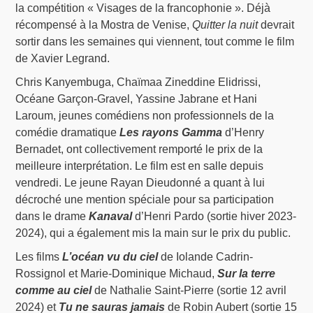
la compétition « Visages de la francophonie ». Déjà
récompensé à la Mostra de Venise,
Quitter la nuit
devrait
sortir dans les semaines qui viennent, tout comme le film
de Xavier Legrand.
Chris Kanyembuga, Chaïmaa Zineddine Elidrissi,
Océane Garçon-Gravel, Yassine Jabrane et Hani
Laroum, jeunes comédiens non professionnels de la
comédie dramatique
Les rayons Gamma
d’Henry
Bernadet, ont collectivement remporté le prix de la
meilleure interprétation. Le film est en salle depuis
vendredi. Le jeune Rayan Dieudonné a quant à lui
décroché une mention spéciale pour sa participation
dans le drame
Kanaval
d’Henri Pardo (sortie hiver 2023-
2024), qui a également mis la main sur le prix du public.
Les films
L’océan vu du ciel
de Iolande Cadrin-
Rossignol et Marie-Dominique Michaud,
Sur la terre
comme au ciel
de Nathalie Saint-Pierre (sortie 12 avril
2024) et
Tu ne sauras jamais
de Robin Aubert (sortie 15