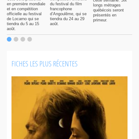
cette semaine. Six
p
en première mondiale
du festival du film
longs métrages
F
et en compétition
francophone
québécois seront
S
officielle au festival
d’Angoulême, qui se
présentés en
s
de Locarno qui se
tiendra du 24 au 29
primeur.
p
tiendra du 5 au 15
août.
q
août.
p
c
F
FICHES LES PLUS RÉCENTES