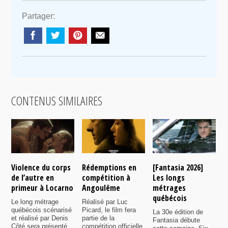
Partager:
CONTENUS SIMILAIRES
Violence du corps
Rédemptions en
[Fantasia 2026]
L
de l’autre en
compétition à
Les longs
p
primeur à Locarno
Angoulême
métrages
c
québécois
F
Le long métrage
Réalisé par Luc
québécois scénarisé
Picard, le film fera
La 30e édition de
A
et réalisé par Denis
partie de la
Fantasia débute
p
Côté sera présenté
compétition officielle