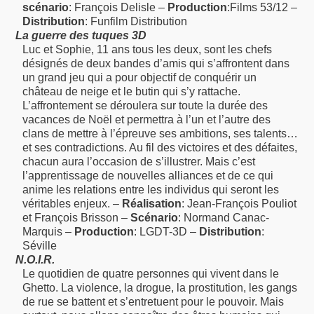
scénario
: François Delisle –
Production
:Films 53/12 –
Distribution
: Funfilm Distribution
La guerre des tuques 3D
Luc et Sophie, 11 ans tous les deux, sont les chefs
désignés de deux bandes d’amis qui s’affrontent dans
un grand jeu qui a pour objectif de conquérir un
château de neige et le butin qui s’y rattache.
L’affrontement se déroulera sur toute la durée des
vacances de Noël et permettra à l’un et l’autre des
clans de mettre à l’épreuve ses ambitions, ses talents…
et ses contradictions. Au fil des victoires et des défaites,
chacun aura l’occasion de s’illustrer. Mais c’est
l’apprentissage de nouvelles alliances et de ce qui
anime les relations entre les individus qui seront les
véritables enjeux. –
Réalisation
: Jean-François Pouliot
et François Brisson –
Scénario
: Normand Canac-
Marquis –
Production
: LGDT-3D –
Distribution
:
Séville
N.O.I.R.
Le quotidien de quatre personnes qui vivent dans le
Ghetto. La violence, la drogue, la prostitution, les gangs
de rue se battent et s’entretuent pour le pouvoir. Mais