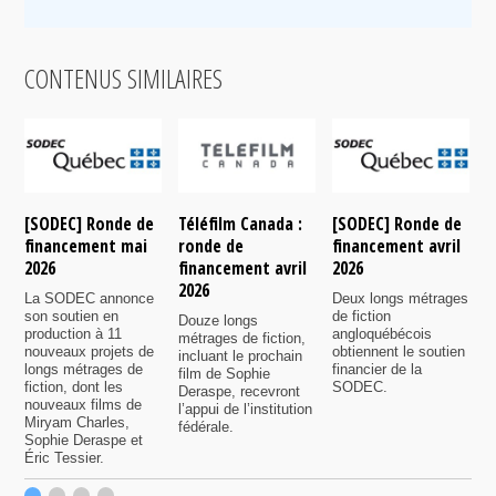
CONTENUS SIMILAIRES
[SODEC] Ronde de
Téléfilm Canada :
[SODEC] Ronde de
T
financement mai
ronde de
financement avril
r
2026
financement avril
2026
f
2026
n
La SODEC annonce
Deux longs métrages
son soutien en
de fiction
Douze longs
P
production à 11
angloquébécois
métrages de fiction,
6
nouveaux projets de
obtiennent le soutien
incluant le prochain
s
longs métrages de
financier de la
film de Sophie
7
fiction, dont les
SODEC.
Deraspe, recevront
p
nouveaux films de
l’appui de l’institution
f
Miryam Charles,
fédérale.
Sophie Deraspe et
Éric Tessier.