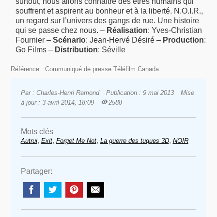
surtout, nous allons connaître des êtres humains qui
souffrent et aspirent au bonheur et à la liberté. N.O.I.R.,
un regard sur l’univers des gangs de rue. Une histoire
qui se passe chez nous. –
Réalisation
: Yves-Christian
Fournier –
Scénario
: Jean-Hervé Désiré –
Production
:
Go Films –
Distribution
: Séville
Référence : Communiqué de presse Téléfilm Canada
Par : Charles-Henri Ramond
Publication : 9 mai 2013
Mise
à jour : 3 avril 2014, 18:09
2588
Mots clés
,
,
,
,
Autrui
Exit
Forget Me Not
La guerre des tuques 3D
NOIR
Partager: