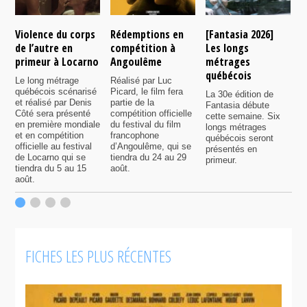
Violence du corps
Rédemptions en
[Fantasia 2026]
L
de l’autre en
compétition à
Les longs
p
primeur à Locarno
Angoulême
métrages
c
québécois
F
Le long métrage
Réalisé par Luc
québécois scénarisé
Picard, le film fera
La 30e édition de
A
et réalisé par Denis
partie de la
Fantasia débute
p
Côté sera présenté
compétition officielle
cette semaine. Six
p
en première mondiale
du festival du film
longs métrages
F
et en compétition
francophone
québécois seront
S
officielle au festival
d’Angoulême, qui se
présentés en
s
de Locarno qui se
tiendra du 24 au 29
primeur.
p
tiendra du 5 au 15
août.
q
août.
p
c
F
FICHES LES PLUS RÉCENTES