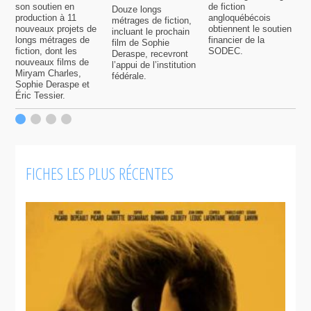
son soutien en
de fiction
Douze longs
P
production à 11
angloquébécois
métrages de fiction,
6
nouveaux projets de
obtiennent le soutien
incluant le prochain
s
longs métrages de
financier de la
film de Sophie
7
fiction, dont les
SODEC.
Deraspe, recevront
p
nouveaux films de
l’appui de l’institution
f
Miryam Charles,
fédérale.
Sophie Deraspe et
Éric Tessier.
FICHES LES PLUS RÉCENTES