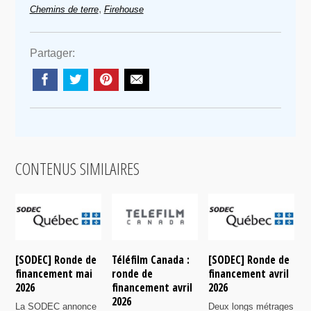
,
Chemins de terre
Firehouse
Partager:
CONTENUS SIMILAIRES
[SODEC] Ronde de
Téléfilm Canada :
[SODEC] Ronde de
T
financement mai
ronde de
financement avril
r
2026
financement avril
2026
f
2026
n
La SODEC annonce
Deux longs métrages