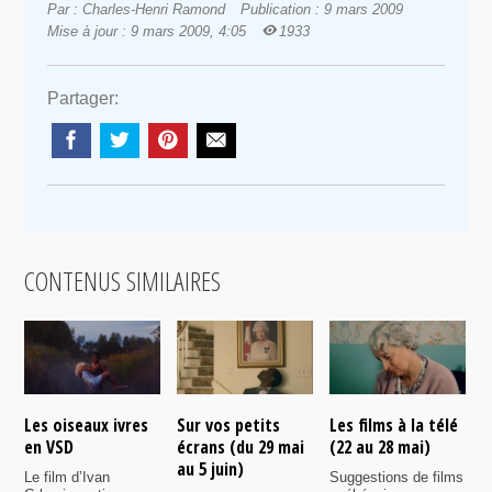
Par : Charles-Henri Ramond
Publication : 9 mars 2009
Mise à jour : 9 mars 2009, 4:05
1933
Partager:
CONTENUS SIMILAIRES
Les oiseaux ivres
Sur vos petits
Les films à la télé
N
en VSD
écrans (du 29 mai
(22 au 28 mai)
d
au 5 juin)
Le film d’Ivan
Suggestions de films
P