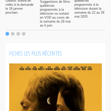
Grbovic sortira en
québécois
p
Suggestions de films
vidéo à la demande
programmés à la
q
québécois
le 18 janvier
télévision durant la
s
programmés à la
prochain.
semaine du 22 au 28
d
télévision ou sortant
mai 2020.
l
en VOD au cours de
la semaine du 29 mai
au 5 juin.
FICHES LES PLUS RÉCENTES