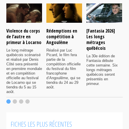
Violence du corps
Rédemptions en
[Fantasia 2026]
L
de l’autre en
compétition à
Les longs
p
primeur à Locarno
Angoulême
métrages
c
québécois
F
Le long métrage
Réalisé par Luc
québécois scénarisé
Picard, le film fera
La 30e édition de
A
et réalisé par Denis
partie de la
Fantasia débute
p
Côté sera présenté
compétition officielle
cette semaine. Six
p
en première mondiale
du festival du film
longs métrages
F
et en compétition
francophone
québécois seront
S
officielle au festival
d’Angoulême, qui se
présentés en
s
de Locarno qui se
tiendra du 24 au 29
primeur.
p
tiendra du 5 au 15
août.
q
août.
p
c
F
FICHES LES PLUS RÉCENTES