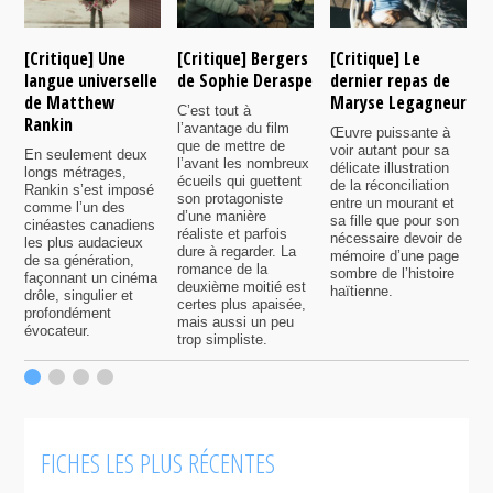
[Critique] Une
[Critique] Bergers
[Critique] Le
[
langue universelle
de Sophie Deraspe
dernier repas de
A
de Matthew
Maryse Legagneur
F
C’est tout à
Rankin
l’avantage du film
Œuvre puissante à
U
que de mettre de
voir autant pour sa
s
En seulement deux
l’avant les nombreux
délicate illustration
a
longs métrages,
écueils qui guettent
de la réconciliation
p
Rankin s’est imposé
son protagoniste
entre un mourant et
t
comme l’un des
d’une manière
sa fille que pour son
j
cinéastes canadiens
réaliste et parfois
nécessaire devoir de
a
les plus audacieux
dure à regarder. La
mémoire d’une page
d
de sa génération,
romance de la
sombre de l’histoire
g
façonnant un cinéma
deuxième moitié est
haïtienne.
drôle, singulier et
certes plus apaisée,
profondément
mais aussi un peu
évocateur.
trop simpliste.
FICHES LES PLUS RÉCENTES