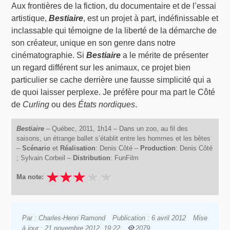
Aux frontières de la fiction, du documentaire et de l’essai
artistique,
Bestiaire
, est un projet à part, indéfinissable et
inclassable qui témoigne de la liberté de la démarche de
son créateur, unique en son genre dans notre
cinématographie. Si
Bestiaire
a le mérite de présenter
un regard différent sur les animaux, ce projet bien
particulier se cache derrière une fausse simplicité qui a
de quoi laisser perplexe. Je préfère pour ma part le Côté
de
Curling
ou des
États nordiques
.
Bestiaire
– Québec, 2011, 1h14 – Dans un zoo, au fil des
saisons, un étrange ballet s’établit entre les hommes et les bêtes
–
Scénario
et
Réalisation
: Denis Côté –
Production
: Denis Côté
; Sylvain Corbeil –
Distribution
: FunFilm
Ma note:
Par : Charles-Henri Ramond
Publication : 6 avril 2012
Mise
à jour : 21 novembre 2012, 19:22
2079