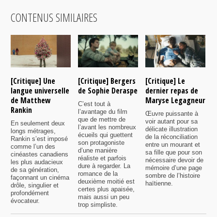
CONTENUS SIMILAIRES
[Critique] Une
[Critique] Bergers
[Critique] Le
[
langue universelle
de Sophie Deraspe
dernier repas de
A
de Matthew
Maryse Legagneur
F
C’est tout à
Rankin
l’avantage du film
Œuvre puissante à
U
que de mettre de
voir autant pour sa
s
En seulement deux
l’avant les nombreux
délicate illustration
a
longs métrages,
écueils qui guettent
de la réconciliation
p
Rankin s’est imposé
son protagoniste
entre un mourant et
t
comme l’un des
d’une manière
sa fille que pour son
j
cinéastes canadiens
réaliste et parfois
nécessaire devoir de
a
les plus audacieux
dure à regarder. La
mémoire d’une page
d
de sa génération,
romance de la
sombre de l’histoire
g
façonnant un cinéma
deuxième moitié est
haïtienne.
drôle, singulier et
certes plus apaisée,
profondément
mais aussi un peu
évocateur.
trop simpliste.