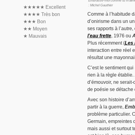
Embrasse-moi comme tu m’aimes d
: Michel Gauthier
★★★★★
Excellent
Comme à l’habitude dan
★★★★
Très bon
d’onirisme dans un uni
★★★
Bon
ses rapports à l’autre,
★★
Moyen
l’eau frette
, 1976 ou
A
★
Mauvais
Plus récemment (
Les 
interaction entre réel
résultat une mayonnai
C’est le sentiment qui
rien à la règle établie
d’émouvoir, ne serait-c
de poésie se détache 
Avec son histoire d’a
partir à la guerre,
Emb
problème particulier. O
Germain, empreintes de
mais aussi et surtout t