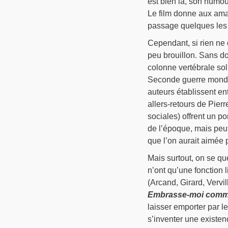
est bien là, son humou
Le film donne aux amat
passage quelques les c
Cependant, si rien ne 
peu brouillon. Sans do
colonne vertébrale sol
Seconde guerre mondial
auteurs établissent en
allers-retours de Pie
sociales) offrent un p
de l’époque, mais peut
que l’on aurait aimée 
Mais surtout, on se q
n’ont qu’une fonction 
(Arcand, Girard, Vervil
Embrasse-moi comm
laisser emporter par l
s’inventer une existence