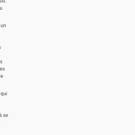
si.
au
 un
s
s
es
ces
le
 qui
à se
e