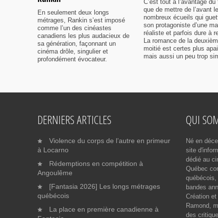
C’est tout à l’avantage du 
que de mettre de l’avant l
En seulement deux longs
nombreux écueils qui guet
métrages, Rankin s’est imposé
son protagoniste d’une ma
comme l’un des cinéastes
réaliste et parfois dure à r
canadiens les plus audacieux de
La romance de la deuxiè
sa génération, façonnant un
moitié est certes plus apa
cinéma drôle, singulier et
mais aussi un peu trop sim
profondément évocateur.
DERNIERS ARTICLES
QUI SO
Violence du corps de l’autre en primeur
Né en déce
à Locarno
site d'info
dédié au ci
Rédemptions en compétition à
Québec cont
Angoulême
québécois, 
[Fantasia 2026] Les longs métrages
bandes ann
québécois
Création et
Ramond, me
La place en première canadienne à
des critiqu