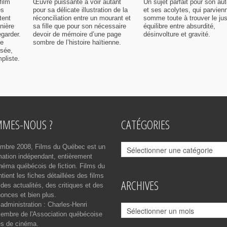
film
Œuvre puissante à voir autant
Un sujet parfait pour son aut
es
pour sa délicate illustration de la
et ses acolytes, qui parvien
tent
réconciliation entre un mourant et
somme toute à trouver le ju
nière
sa fille que pour son nécessaire
équilibre entre absurdité,
egarder.
devoir de mémoire d’une page
désinvolture et gravité.
me
sombre de l’histoire haïtienne.
isée,
pliste.
MMES-NOUS ?
CATÉGORIES
Catégories
mbre 2008, Films du Québec est un
rmation indépendant, entièrement
néma québécois de fiction. Films du
ient les fiches détaillées des films
ARCHIVES
des actualités, des critiques et des
onces et bien plus.
 administration : Charles-Henri
Archives
mbre de l'Association québécoise
es de cinéma.