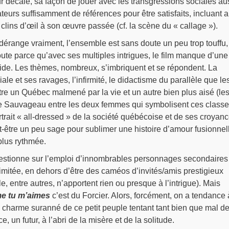
r décalé, sa façon de jouer avec les transgressions sociales aus
eurs suffisamment de références pour être satisfaits, incluant 
lins d’œil à son œuvre passée (cf. la scène du « callage »).
dérange vraiment, l’ensemble est sans doute un peu trop touffu,
ute parce qu’avec ses multiples intrigues, le film manque d’une
ide. Les thèmes, nombreux, s’imbriquent et se répondent. La
e et ses ravages, l’infirmité, le didactisme du parallèle que le
tre un Québec malmené par la vie et un autre bien plus aisé (le
rre Sauvageau entre les deux femmes qui symbolisent ces class
ortrait « all-dressed » de la société québécoise et de ses croyan
-être un peu sage pour sublimer une histoire d’amour fusionnel
plus rythmée.
uestionne sur l’emploi d’innombrables personnages secondaires
limitée, en dehors d’être des caméos d’invités/amis prestigieux
le, entre autres, n’apportent rien ou presque à l’intrigue). Mais
e tu m’aimes
c’est du Forcier. Alors, forcément, on a tendance 
e charme suranné de ce petit peuple tentant tant bien que mal d
, un futur, à l’abri de la misère et de la solitude.