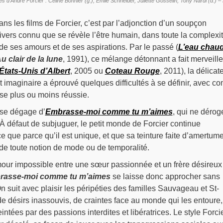
’André Forcier : Céline Bonnier (g.), Émile Schneider, Juliette Gosselin, Tony Nardi (d.) –
s les films de Forcier, c’est par l’adjonction d’un soupçon
vers connu que se révèle l’être humain, dans toute la complexi
 de ses amours et de ses aspirations. Par le passé (
L’eau chaud
u clair de la lune
, 1991), ce mélange détonnant a fait merveille
États-Unis d’Albert
, 2005 ou
Coteau Rouge
, 2011), la délicat
 et imaginaire a éprouvé quelques difficultés à se définir, avec 
se plus ou moins réussie.
 se dégage d’
Embrasse-moi comme tu m’aimes
, qui ne dérog
. À défaut de subjuguer, le petit monde de Forcier continue
e que parce qu’il est unique, et que sa teinture faite d’amertume
de toute notion de mode ou de temporalité.
mour impossible entre une sœur passionnée et un frère désireux
rasse-moi comme tu m’aimes
se laisse donc approcher sans
n suit avec plaisir les péripéties des familles Sauvageau et St-
 désirs inassouvis, de craintes face au monde qui les entoure,
eintées par des passions interdites et libératrices. Le style Forci