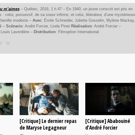
u m’aimes
– Québec, 2016, 1 h 47 – En 1940, un jeune conscrit est pris en
 : celui, possessif, de sa soeur infirme, et celui, libérateur, d’une mystérieus
 famille modeste –
Avec
: Émile Schneider, Juliette Gosselin, Mylène Mackay,
di –
Scénario
: André Forcier, Linda Pinet
Réalisation
: André Forcier –
, Louis Laverdière –
Distribution
: Filmoption International
[Critique] Le dernier repas
[Critique] Ababouiné
de Maryse Legagneur
d’André Forcier