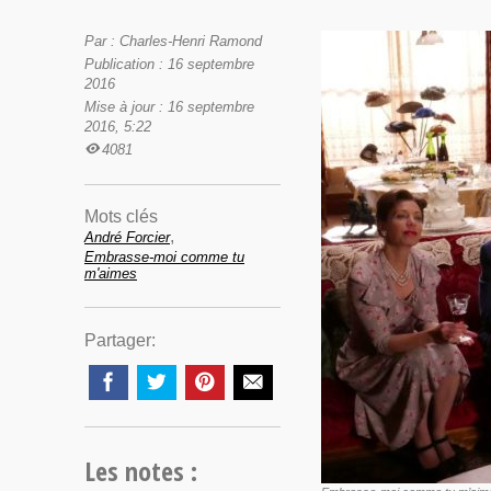
Par : Charles-Henri Ramond
Publication : 16 septembre
2016
Mise à jour : 16 septembre
2016, 5:22
4081
Mots clés
,
André Forcier
Embrasse-moi comme tu
m'aimes
Partager:
Les notes :