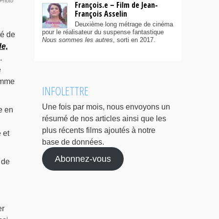
 Photo
François.e – Film de Jean-
François Asselin
Deuxième long métrage de cinéma
pour le réalisateur du suspense fantastique
té de
Nous sommes les autres
, sorti en 2017.
e,
.
e
comme
INFOLETTRE
Une fois par mois, nous envoyons un
e en
résumé de nos articles ainsi que les
plus récents films ajoutés à notre
 et
base de données.
Abonnez-vous
 de
er