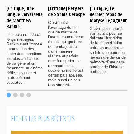
[Critique] Une
[Critique] Bergers
[Critique] Le
[
langue universelle
de Sophie Deraspe
dernier repas de
A
de Matthew
Maryse Legagneur
F
C’est tout à
Rankin
l’avantage du film
Œuvre puissante à
U
que de mettre de
voir autant pour sa
s
En seulement deux
l’avant les nombreux
délicate illustration
a
longs métrages,
écueils qui guettent
de la réconciliation
p
Rankin s’est imposé
son protagoniste
entre un mourant et
t
comme l’un des
d’une manière
sa fille que pour son
j
cinéastes canadiens
réaliste et parfois
nécessaire devoir de
a
les plus audacieux
dure à regarder. La
mémoire d’une page
d
de sa génération,
romance de la
sombre de l’histoire
g
façonnant un cinéma
deuxième moitié est
haïtienne.
drôle, singulier et
certes plus apaisée,
profondément
mais aussi un peu
évocateur.
trop simpliste.
FICHES LES PLUS RÉCENTES