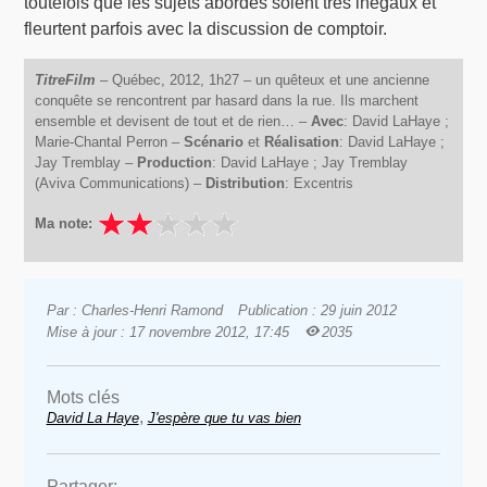
toutefois que les sujets abordés soient très inégaux et
fleurtent parfois avec la discussion de comptoir.
TitreFilm
– Québec, 2012, 1h27 – un quêteux et une ancienne
conquête se rencontrent par hasard dans la rue. Ils marchent
ensemble et devisent de tout et de rien… –
Avec
: David LaHaye ;
Marie-Chantal Perron –
Scénario
et
Réalisation
: David LaHaye ;
Jay Tremblay –
Production
: David LaHaye ; Jay Tremblay
(Aviva Communications) –
Distribution
: Excentris
Ma note:
Par : Charles-Henri Ramond
Publication : 29 juin 2012
Mise à jour : 17 novembre 2012, 17:45
2035
Mots clés
,
David La Haye
J'espère que tu vas bien
Partager: