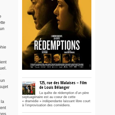
e
tte
 un
phie
ient
uel.
é
 un
125, rue des Malaises – Film
sujet
de Louis Bélanger
La quête de rédemption d’un père
septuagénaire est au coeur de cette
« dramédie » indépendante laissant libre court
 la
à l’improvisation des comédiens.
tent
tons