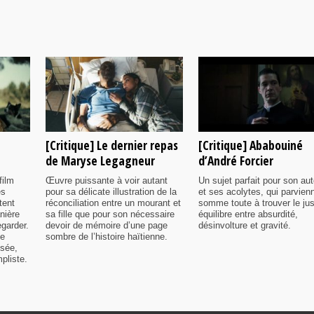
[Critique] Le dernier repas
[Critique] Ababouiné
de Maryse Legagneur
d’André Forcier
film
Œuvre puissante à voir autant
Un sujet parfait pour son aut
es
pour sa délicate illustration de la
et ses acolytes, qui parvien
tent
réconciliation entre un mourant et
somme toute à trouver le ju
nière
sa fille que pour son nécessaire
équilibre entre absurdité,
egarder.
devoir de mémoire d’une page
désinvolture et gravité.
me
sombre de l’histoire haïtienne.
isée,
pliste.