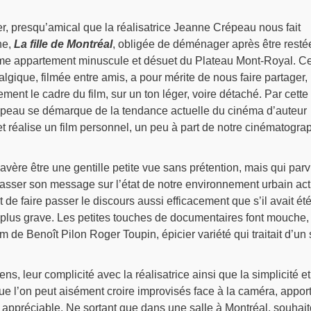
ier, presqu’amical que la réalisatrice Jeanne Crépeau nous fait
ne,
La fille de Montréal
, obligée de déménager après être resté
me appartement minuscule et désuet du Plateau Mont-Royal. Ce
gique, filmée entre amis, a pour mérite de nous faire partager,
ment le cadre du film, sur un ton léger, voire détaché. Par cette
peau se démarque de la tendance actuelle du cinéma d’auteur
 et réalise un film personnel, un peu à part de notre cinématogra
avère être une gentille petite vue sans prétention, mais qui parv
asser son message sur l’état de notre environnement urbain act
de faire passer le discours aussi efficacement que s’il avait ét
plus grave. Les petites touches de documentaires font mouche,
m de Benoît Pilon Roger Toupin, épicier variété qui traitait d’un 
s, leur complicité avec la réalisatrice ainsi que la simplicité et
ue l’on peut aisément croire improvisés face à la caméra, appor
r appréciable. Ne sortant que dans une salle à Montréal, souhai