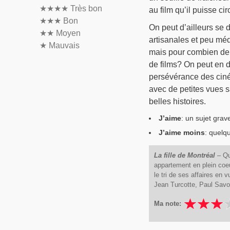
★★★★
Très bon
au film qu’il puisse ci
★★★
Bon
On peut d’ailleurs se 
★★
Moyen
artisanales et peu médi
★
Mauvais
mais pour combien de 
de films? On peut en do
persévérance des cin
avec de petites vues s
belles histoires.
J’aime
: un sujet gra
J’aime moins
: quelq
La fille de Montréal
– Qu
appartement en plein coeur
le tri de ses affaires e
Jean Turcotte, Paul Savo
Ma note: