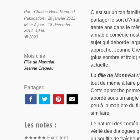
Par : Charles-Henri Ramond
C’est sur un ton famil
Publication : 28 janvier 2011
partager le sort d’Aria
Mise à jour : 18 décembre
trente ans dans le mê
2012, 19:58
aimable comédie nostal
2090
sujet qui déborde large
approche, Jeanne Cré
Mots clés
(plus sombre et froid)
,
Fille de Montréal
actuelle.
Jeanne Crépeau
La fille de Montréal
s’
tout de même à faire p
Partager:
Cette approche permet 
abordé sous un angle 
peu à la manière du fil
similaire.
Les notes :
Le naturel des comédien
vérité des dialogues q
★★★★★
Excellent
un souffle de fraîcheu