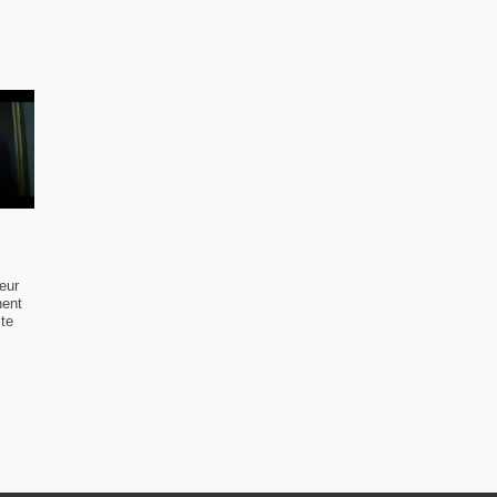
eur
nent
ste