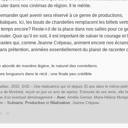
rculer dans nos cinémas de région. Il le mérite.
demander quel avenir sera réservé à ce genre de productions,
atiques. Ici, les bouts de chandelles remplacent les billets verts
temps encore? Reste-t-il de la place dans nos salles pour ce g
uter. Quoi qu’il en soit, il est important de saluer le courage et 
éastes qui, comme Jeanne Crépeau, animent encore nos écran
ans prétention, animées essentiellement du plaisir de raconter 
ve abordé de manière légère, le naturel des comédiens.
ues longueurs dans le récit ; une finale peu crédible
ébec, 2010, 1h32 – Une réalisatrice qui vit depuis 25 ans dans le même petit
 de Montréal, reçoit un jour un avis de reprise. Entourée de ses amis, elle fa
n vue d’un éventuel déménagement –
Avec
: Amélie Grenier, Marie-Hélène Montpe
ie –
Scénario
,
Production
et
Réalisation
: Jeanne Crépeau