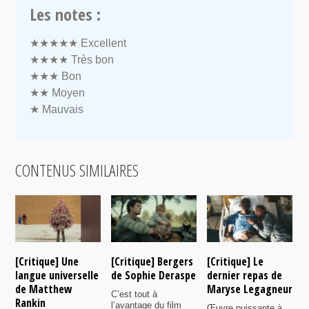
Les notes :
★★★★★
Excellent
★★★★
Très bon
★★★
Bon
★★
Moyen
★
Mauvais
CONTENUS SIMILAIRES
[Critique] Une
[Critique] Bergers
[Critique] Le
[
langue universelle
de Sophie Deraspe
dernier repas de
A
de Matthew
Maryse Legagneur
F
C’est tout à
Rankin
l’avantage du film
Œuvre puissante à
U