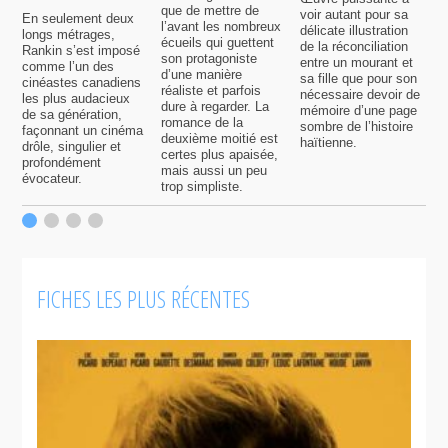
que de mettre de
voir autant pour sa
s
En seulement deux
l’avant les nombreux
délicate illustration
a
longs métrages,
écueils qui guettent
de la réconciliation
p
Rankin s’est imposé
son protagoniste
entre un mourant et
t
comme l’un des
d’une manière
sa fille que pour son
j
cinéastes canadiens
réaliste et parfois
nécessaire devoir de
a
les plus audacieux
dure à regarder. La
mémoire d’une page
d
de sa génération,
romance de la
sombre de l’histoire
g
façonnant un cinéma
deuxième moitié est
haïtienne.
drôle, singulier et
certes plus apaisée,
profondément
mais aussi un peu
évocateur.
trop simpliste.
FICHES LES PLUS RÉCENTES