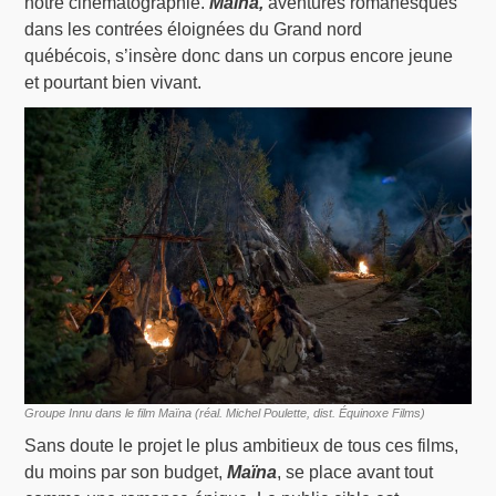
notre cinématographie.
Maïna,
aventures romanesques
dans les contrées éloignées du Grand nord
québécois, s’insère donc dans un corpus encore jeune
et pourtant bien vivant.
Groupe Innu dans le film Maïna (réal. Michel Poulette, dist. Équinoxe Films)
Sans doute le projet le plus ambitieux de tous ces films,
du moins par son budget,
Maïna
, se place avant tout