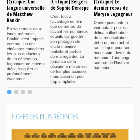
[Critique] Une
[Critique] Bergers
[Critique] Le
[
langue universelle
de Sophie Deraspe
dernier repas de
A
de Matthew
Maryse Legagneur
F
C’est tout à
Rankin
l’avantage du film
Œuvre puissante à
U
que de mettre de
voir autant pour sa
s
En seulement deux
l’avant les nombreux
délicate illustration
a
longs métrages,
écueils qui guettent
de la réconciliation
p
Rankin s’est imposé
son protagoniste
entre un mourant et
t
comme l’un des
d’une manière
sa fille que pour son
j
cinéastes canadiens
réaliste et parfois
nécessaire devoir de
a
les plus audacieux
dure à regarder. La
mémoire d’une page
d
de sa génération,
romance de la
sombre de l’histoire
g
façonnant un cinéma
deuxième moitié est
haïtienne.
drôle, singulier et
certes plus apaisée,
profondément
mais aussi un peu
évocateur.
trop simpliste.
FICHES LES PLUS RÉCENTES