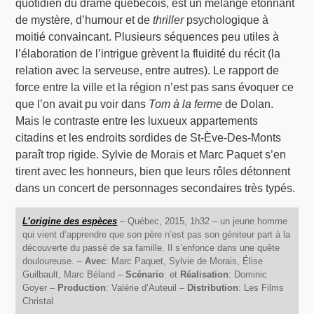
quotidien du drame québécois, est un mélange étonnant
de mystère, d’humour et de
thriller
psychologique à
moitié convaincant. Plusieurs séquences peu utiles à
l’élaboration de l’intrigue grèvent la fluidité du récit (la
relation avec la serveuse, entre autres). Le rapport de
force entre la ville et la région n’est pas sans évoquer ce
que l’on avait pu voir dans
Tom à la ferme
de Dolan.
Mais le contraste entre les luxueux appartements
citadins et les endroits sordides de St-Ève-Des-Monts
paraît trop rigide. Sylvie de Morais et Marc Paquet s’en
tirent avec les honneurs, bien que leurs rôles détonnent
dans un concert de personnages secondaires très typés.
L’origine des espèces
– Québec, 2015, 1h32 – un jeune homme
qui vient d’apprendre que son père n’est pas son géniteur part à la
découverte du passé de sa famille. Il s’enfonce dans une quête
douloureuse. –
Avec
: Marc Paquet, Sylvie de Morais, Élise
Guilbault, Marc Béland –
Scénario
: et
Réalisation
: Dominic
Goyer –
Production
: Valérie d’Auteuil –
Distribution
: Les Films
Christal