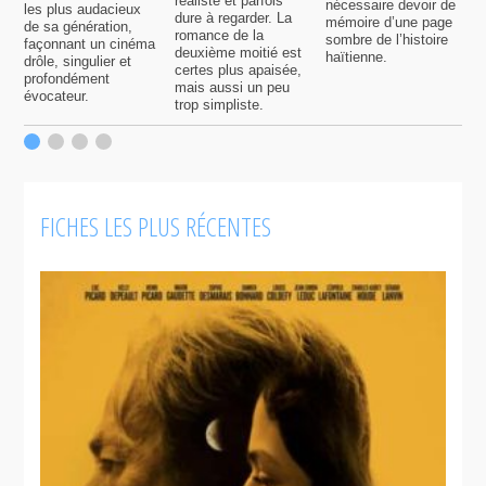
réaliste et parfois
nécessaire devoir de
a
les plus audacieux
dure à regarder. La
mémoire d’une page
d
de sa génération,
romance de la
sombre de l’histoire
g
façonnant un cinéma
deuxième moitié est
haïtienne.
drôle, singulier et
certes plus apaisée,
profondément
mais aussi un peu
évocateur.
trop simpliste.
FICHES LES PLUS RÉCENTES