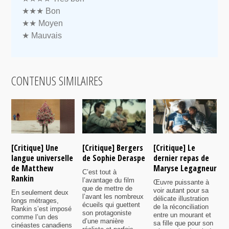
★★★
Bon
★★
Moyen
★
Mauvais
CONTENUS SIMILAIRES
[Critique] Une
[Critique] Bergers
[Critique] Le
[
langue universelle
de Sophie Deraspe
dernier repas de
A
de Matthew
Maryse Legagneur
F
C’est tout à
Rankin
l’avantage du film
Œuvre puissante à
U
que de mettre de
voir autant pour sa
s
En seulement deux
l’avant les nombreux
délicate illustration
a
longs métrages,
écueils qui guettent
de la réconciliation
p
Rankin s’est imposé
son protagoniste
entre un mourant et
t
comme l’un des
d’une manière
sa fille que pour son
j
cinéastes canadiens