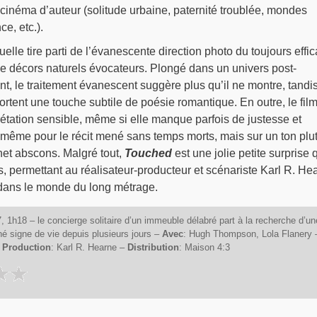
cinéma d’auteur (solitude urbaine, paternité troublée, mondes
ce, etc.).
uelle tire parti de l’évanescente direction photo du toujours effi
 décors naturels évocateurs. Plongé dans un univers post-
t, le traitement évanescent suggère plus qu’il ne montre, tandi
rtent une touche subtile de poésie romantique. En outre, le fil
rétation sensible, même si elle manque parfois de justesse et
de même pour le récit mené sans temps morts, mais sur un ton plut
net abscons. Malgré tout,
Touched
est une jolie petite surprise 
us, permettant au réalisateur-producteur et scénariste Karl R. He
 dans le monde du long métrage.
1h18 – le concierge solitaire d’un immeuble délabré part à la recherche d’un
nné signe de vie depuis plusieurs jours –
Avec
: Hugh Thompson, Lola Flanery 
t
Production
: Karl R. Hearne –
Distribution
: Maison 4:3