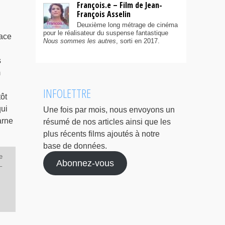
François.e – Film de Jean-
François Asselin
Deuxième long métrage de cinéma
pour le réalisateur du suspense fantastique
cace
Nous sommes les autres
, sorti en 2017.
s
m
INFOLETTRE
ôt
qui
Une fois par mois, nous envoyons un
arne
résumé de nos articles ainsi que les
plus récents films ajoutés à notre
base de données.
e
Abonnez-vous
–