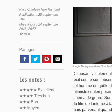
Par : Charles-Henri Ramond
Publication : 28 septembre
2018
Mise à jour : 24 septembre
2018, 20:53
1904
Partager:
Hugh Thompson dans Touched de 
Disposant visiblement 
Les notes :
récit centré sur l’obse
cet homme en quête de
★★★★★
Excellent
intimiste contemporai
★★★★
Très bon
cinéma de genre. Sont 
★★★
Bon
du film de fantôme à l
★★
Moyen
mais parvenant quand