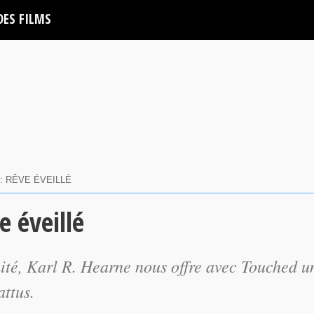
DES FILMS
: RÊVE ÉVEILLÉ
e éveillé
ité, Karl R. Hearne nous offre avec
Touched
u
attus.