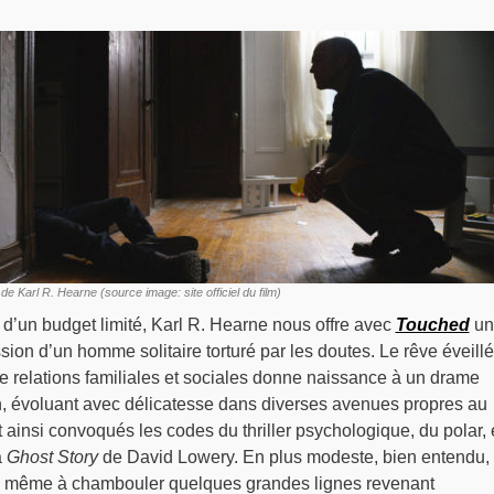
Karl R. Hearne (source image: site officiel du film)
d’un budget limité, Karl R. Hearne nous offre avec
Touched
un
ssion d’un homme solitaire torturé par les doutes. Le rêve éveill
 relations familiales et sociales donne naissance à un drame
n, évoluant avec délicatesse dans diverses avenues propres au
ainsi convoqués les codes du thriller psychologique, du polar, 
a
Ghost Story
de David Lowery. En plus modeste, bien entendu,
 même à chambouler quelques grandes lignes revenant