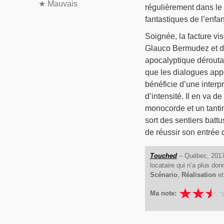
★
Mauvais
régulièrement dans le 
fantastiques de l’enfan
Soignée, la facture vis
Glauco Bermudez et de
apocalyptique déroutan
que les dialogues appo
bénéficie d’une interp
d’intensité. Il en va 
monocorde et un tanti
sort des sentiers batt
de réussir son entrée
Touched
– Québec, 2017, 
locataire qui n’a plus do
Scénario
,
Réalisation
e
Ma note: