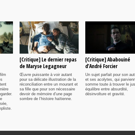
[Critique] Le dernier repas
[Critique] Ababouiné
de Maryse Legagneur
d’André Forcier
film
Œuvre puissante à voir autant
Un sujet parfait pour son aut
es
pour sa délicate illustration de la
et ses acolytes, qui parvien
tent
réconciliation entre un mourant et
somme toute à trouver le ju
nière
sa fille que pour son nécessaire
équilibre entre absurdité,
egarder.
devoir de mémoire d’une page
désinvolture et gravité.
me
sombre de l’histoire haïtienne.
isée,
pliste.