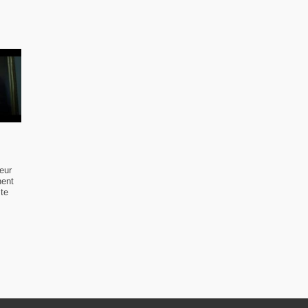
eur
nent
ste