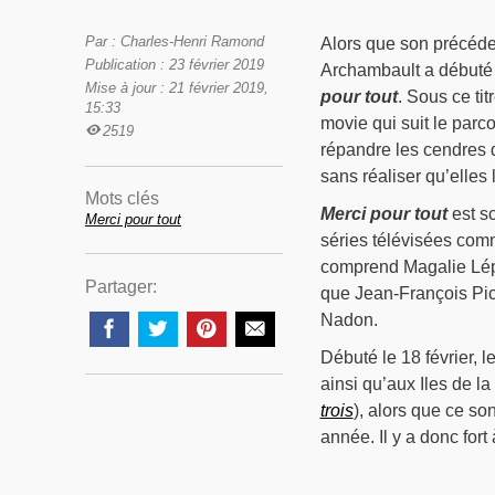
Par : Charles-Henri Ramond
Alors que son précéde
Publication : 23 février 2019
Archambault a débuté c
Mise à jour : 21 février 2019,
pour tout
. Sous ce ti
15:33
movie qui suit le parc
2519
répandre les cendres d
sans réaliser qu’elles
Mots clés
Merci pour tout
est sc
Merci pour tout
séries télévisées co
comprend Magalie Lépi
Partager:
que Jean-François Pic
Nadon.
Débuté le 18 février, 
ainsi qu’aux Iles de l
trois
), alors que ce so
année. Il y a donc for