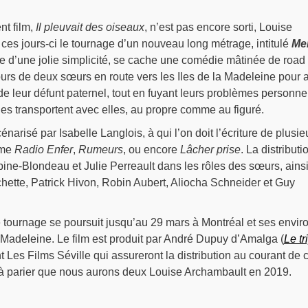
nt film,
Il pleuvait des oiseaux
, n’est pas encore sorti, Louise
es jours-ci le tournage d’un nouveau long métrage, intitulé
Me
tre d’une jolie simplicité, se cache une comédie mâtinée de road
ours de deux sœurs en route vers les Iles de la Madeleine pour a
e leur défunt paternel, tout en fuyant leurs problèmes personn
 les transportent avec elles, au propre comme au figuré.
énarisé par Isabelle Langlois, à qui l’on doit l’écriture de plusie
mme
Radio Enfer
,
Rumeurs
, ou encore
Lâcher prise
. La distributi
ne-Blondeau et Julie Perreault dans les rôles des sœurs, ains
hette, Patrick Hivon, Robin Aubert, Aliocha Schneider et Guy
le tournage se poursuit jusqu’au 29 mars à Montréal et ses envir
a Madeleine. Le film est produit par André Dupuy d’Amalga (
Le tr
nt Les Films Séville qui assureront la distribution au courant de c
t à parier que nous aurons deux Louise Archambault en 2019.