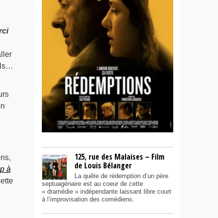
rci
ller
els…
urs
on
i
125, rue des Malaises – Film
ons,
de Louis Bélanger
ip à
La quête de rédemption d’un père
ette
septuagénaire est au coeur de cette
« dramédie » indépendante laissant libre court
à l’improvisation des comédiens.