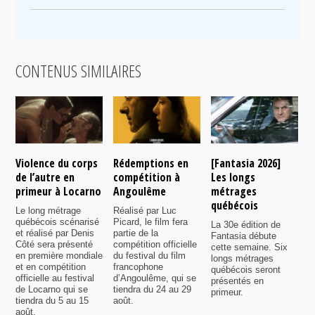
CONTENUS SIMILAIRES
Violence du corps
Rédemptions en
[Fantasia 2026]
L
de l’autre en
compétition à
Les longs
p
primeur à Locarno
Angoulême
métrages
c
québécois
F
Le long métrage
Réalisé par Luc
québécois scénarisé
Picard, le film fera
La 30e édition de
A
et réalisé par Denis
partie de la
Fantasia débute
p
Côté sera présenté
compétition officielle
cette semaine. Six
p
en première mondiale
du festival du film
longs métrages
F
et en compétition
francophone
québécois seront
S
officielle au festival
d’Angoulême, qui se
présentés en
s
de Locarno qui se
tiendra du 24 au 29
primeur.
p
tiendra du 5 au 15
août.
q
août.
p